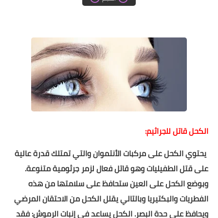
دروس الراندة للمبتدئات
اللباس التقليدي
الكحل قاتل للجراثيم:
يحتوي الكحل على مركبات الأنتموان والتي تمتلك قدرة عالية
على قتل الطفيليات وهو قاتل فعال لزمر جرثومية متنوعة.
وبوضع الكحل على العين ستحافظ على سلامتها من هذه
الفطريات والبكتيريا وبالتالي يقلل الكحل من الاحتقان المرضي
ويحافظ على حدة البصر. الكحل يساعد في إنبات الرموش: فقد