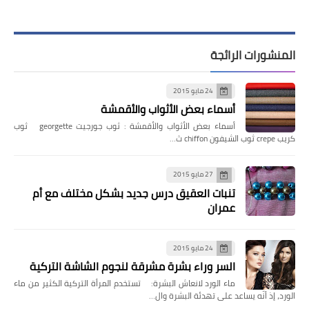
المنشورات الرائجة
24 مايو 2015
أسماء بعض الأثواب والأقمشة
أسماء بعض الأثواب والأقمشة : ثوب جورجيت georgette ثوب
كريب crepe ثوب الشيفون chiffon ث…
27 مايو 2015
تنبات العقيق درس جديد بشكل مختلف مع أم
عمران
24 مايو 2015
السر وراء بشرة مشرقة لنجوم الشاشة التركية
ماء الورد لانعاش البشرة: تستخدم المرأة التركية الكثير من ماء
الورد، إذ أنّه يساعد على تهدئة البشرة وال…