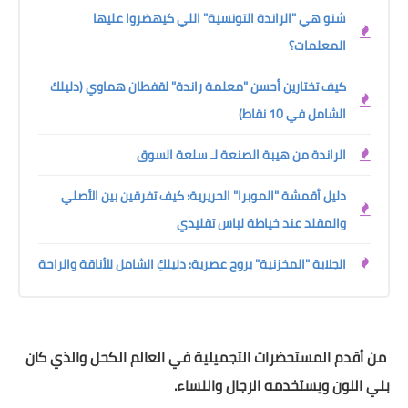
شنو هي "الراندة التونسية" اللي كيهضروا عليها
المعلمات؟
كيف تختارين أحسن "معلمة راندة" لقفطان هماوي (دليلك
الشامل في 10 نقاط)
الراندة من هيبة الصنعة لـ سلعة السوق
دليل أقمشة "الموبرا" الحريرية: كيف تفرقين بين الأصلي
والمقلد عند خياطة لباس تقليدي
الجلابة "المخزنية" بروح عصرية: دليلكِ الشامل للأناقة والراحة
من أقدم المستحضرات التجميلية في العالم الكحل والذي كان
بني اللون ويستخدمه الرجال والنساء.