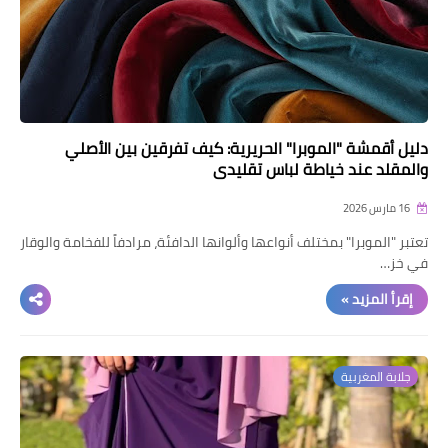
دليل أقمشة "الموبرا" الحريرية: كيف تفرقين بين الأصلي
والمقلد عند خياطة لباس تقليدي
16 مارس 2026
تعتبر "الموبرا" بمختلف أنواعها وألوانها الدافئة، مرادفاً للفخامة والوقار
في خز…
إقرأ المزيد »
جلابة المغربية