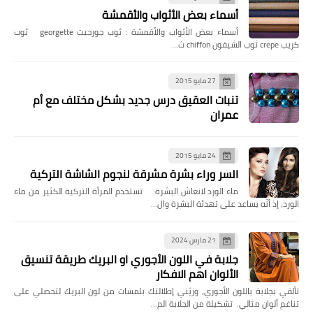
أسماء بعض الأثواب والأقمشة
35
34
33
32
31
30
29
أسماء بعض الأثواب والأقمشة : ثوب جورجيت georgette ثوب
42
41
40
39
38
37
36
كريب crepe ثوب الشيفون chiffon ث…
49
48
47
46
45
44
43
27 مايو 2015
56
55
54
53
52
51
50
تنبات العقيق درس جديد بشكل مختلف مع أم
عمران
63
62
61
60
59
58
57
70
69
68
67
66
65
64
24 مايو 2015
77
76
75
74
73
72
71
السر وراء بشرة مشرقة لنجوم الشاشة التركية
84
83
82
81
80
79
78
ماء الورد لانعاش البشرة: تستخدم المرأة التركية الكثير من ماء
الورد، إذ أنّه يساعد على تهدئة البشرة وال…
91
90
89
88
87
86
85
98
97
96
95
94
93
92
21 مارس 2024
جلابة في اللون الأجوري او البريك طريقة تنسيق
105
104
103
102
101
100
99
الألوان اهم الافكار
112
111
110
109
108
107
106
تألقي بجلابة باللون الأجوري، وزيّني إطلالتك بلمسات من لون البريك لتحصلي على
تناغم ألوان مثالي. تشكيلة من الجلابة الم…