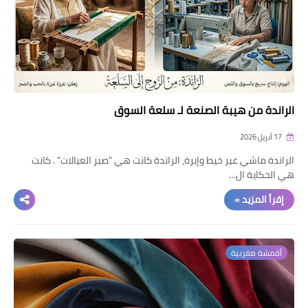
الراندة من هيبة الصنعة لـ سلعة السوق
17 أبريل 2026
الراندة ماشي غير خيط وإبرة، الراندة كانت هي "صبر العيالات" . كانت
هي الحكاية ال…
إقرأ المزيد »
أقمشة مغربية