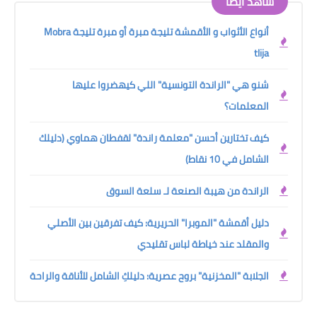
شاهد أيضًا
أنواع الأثواب و الأقمشة تليجة مبرة أو مبرة تليجة Mobra
tlija
شنو هي "الراندة التونسية" اللي كيهضروا عليها
المعلمات؟
كيف تختارين أحسن "معلمة راندة" لقفطان هماوي (دليلك
الشامل في 10 نقاط)
الراندة من هيبة الصنعة لـ سلعة السوق
دليل أقمشة "الموبرا" الحريرية: كيف تفرقين بين الأصلي
والمقلد عند خياطة لباس تقليدي
الجلابة "المخزنية" بروح عصرية: دليلكِ الشامل للأناقة والراحة