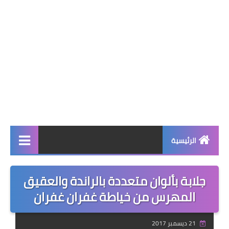
الرئيسية
صحة وجمال
جلابة بألوان متعددة بالراندة والعقيق
نصائح ومعلومات
المهرس من خياطة غفران غفران
الخياطة التقليدية
21 ديسمبر 2017