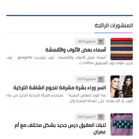
المنشورات الرائجة
24 مايو 2015
أسماء بعض الأثواب والأقمشة
أسماء بعض الأثواب والأقمشة : ثوب جورجيت georgette ثوب
كريب crepe ثوب الشيفون chiffon ث…
24 مايو 2015
السر وراء بشرة مشرقة لنجوم الشاشة التركية
ماء الورد لانعاش البشرة: تستخدم المرأة التركية الكثير من ماء
الورد، إذ أنّه يساعد على تهدئة البشرة وال…
27 مايو 2015
تنبات العقيق درس جديد بشكل مختلف مع أم
عمران