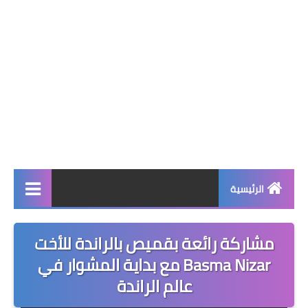
الرئيسية
صحة وجمال
مشاركة رائعة بقميص بالراندة للأخت
نصائح ومعلومات
‏‎Basma Nizar‎‏ مع بداية المشوار في
عالم الراندة
الخياطة التقليدية