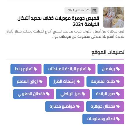
25 أغسطس 2021
قميص جوهرة موديلات خفاف بجديد أشكال
الخياطة 2021
ثوب جوهرة من أجمل الأثواب كونه مناسب لجميع أنواع الخياطة وكذلك يمتاز بألوان
عديدة أقدم لك سيدتي مجموعة من موديلات جو…
تصنيفات الموقع
برشمان
تعليم الراندة للمبتدئات
تعليم راندا
جلابة المغربية
رشمات الطرز
زواق المعلم
صور الراندة
طرز الرباطي
قفطان المغربي
قفطان جوهرة
مواضيع مختارة
نصائح ومعلومات