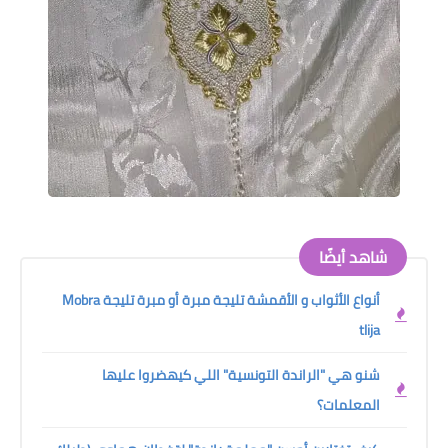
شاهد أيضًا
أنواع الأثواب و الأقمشة تليجة مبرة أو مبرة تليجة Mobra
tlija
شنو هي "الراندة التونسية" اللي كيهضروا عليها
المعلمات؟