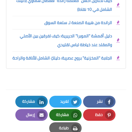
كيف تختارين أحسن "معلمة راندة" لقفطان هماوي (دليلك
الشامل في 10 نقاط)
الراندة من هيبة الصنعة لـ سلعة السوق
دليل أقمشة "الموبرا" الحريرية: كيف تفرقين بين الأصلي
والمقلد عند خياطة لباس تقليدي
الجلابة "المخزنية" بروح عصرية: دليلكِ الشامل للأناقة والراحة
نشر
تغريد
مشاركة
LinkedIn
Twitter
Facebook
حفظ
مشاركة
إرسال
Email
Whatsapp
Pinterest
طباعة