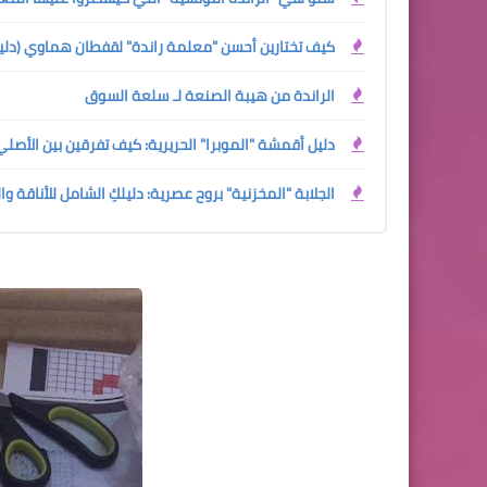
كيف تختارين أحسن "معلمة راندة" لقفطان هماوي (دليلك الش
الراندة من هيبة الصنعة لـ سلعة السوق
دليل أقمشة "الموبرا" الحريرية: كيف تفرقين بين الأصل
الجلابة "المخزنية" بروح عصرية: دليلكِ الشامل للأناقة وا