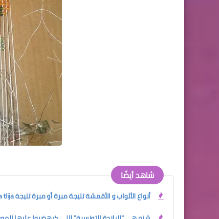
شاهد أيضًا
أنواع الأثواب و الأقمشة تليجة مبرة أو مبرة تليجة Mobra tlija
شنو هي "الراندة التونسية" اللي كيهضروا عليها المع