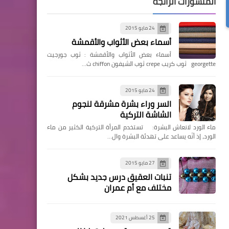
المنشورات الرائجة
24 مايو 2015
أسماء بعض الأثواب والأقمشة
أسماء بعض الأثواب والأقمشة : ثوب جورجيت
georgette ثوب كريب crepe ثوب الشيفون chiffon ث…
24 مايو 2015
السر وراء بشرة مشرقة لنجوم
الشاشة التركية
ماء الورد لانعاش البشرة: تستخدم المرأة التركية الكثير من ماء
الورد، إذ أنّه يساعد على تهدئة البشرة وال…
27 مايو 2015
تنبات العقيق درس جديد بشكل
مختلف مع أم عمران
25 أغسطس 2021