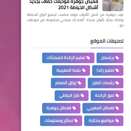
قميص جوهرة موديلات خفاف بجديد
أشكال الخياطة 2021
ثوب جوهرة من أجمل الأثواب كونه مناسب لجميع أنواع الخياطة
وكذلك يمتاز بألوان عديدة أقدم لك سيدتي مجموعة من موديلات
جو…
تصنيفات الموقع
برشمان
تعليم الراندة للمبتدئات
تعليم راندا
جلابة المغربية
رشمات الطرز
زواق المعلم
صور الراندة
طرز الرباطي
قفطان المغربي
قفطان جوهرة
مواضيع مختارة
نصائح ومعلومات