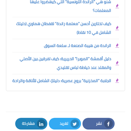
شنو هي "الراندة التونسية" اللي كيهضروا عليها
المعلمات؟
كيف تختارين أحسن "معلمة راندة" لقفطان هماوي (دليلك
الشامل في 10 نقاط)
الراندة من هيبة الصنعة لـ سلعة السوق
دليل أقمشة "الموبرا" الحريرية: كيف تفرقين بين الأصلي
والمقلد عند خياطة لباس تقليدي
الجلابة "المخزنية" بروح عصرية: دليلكِ الشامل للأناقة والراحة
نشر
تغريد
مشاركة