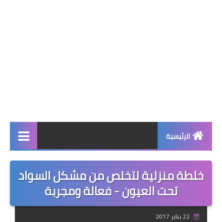
الرئيسية
صحة وجمال
خلطة منزلية لتخلص من مشكل السواد
نصائح ومعلومات
تحت العيون - فعالة ومجربة
الخياطة التقليدية
22 يناير 2017