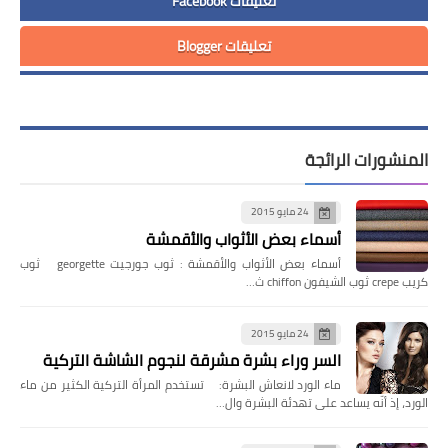
تعليقات Facebook
تعليقات Blogger
المنشورات الرائجة
24 مايو 2015
أسماء بعض الأثواب والأقمشة
أسماء بعض الأثواب والأقمشة : ثوب جورجيت georgette ثوب
كريب crepe ثوب الشيفون chiffon ث…
24 مايو 2015
السر وراء بشرة مشرقة لنجوم الشاشة التركية
ماء الورد لانعاش البشرة: تستخدم المرأة التركية الكثير من ماء
الورد، إذ أنّه يساعد على تهدئة البشرة وال…