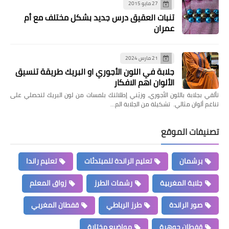
27 مايو 2015
تنبات العقيق درس جديد بشكل مختلف مع أم
عمران
21 مارس 2024
جلابة في اللون الأجوري او البريك طريقة تنسيق
الألوان اهم الافكار
تألقي بجلابة باللون الأجوري، وزيّني إطلالتك بلمسات من لون البريك لتحصلي على
تناغم ألوان مثالي. تشكيلة من الجلابة الم…
تصنيفات الموقع
برشمان
تعليم الراندة للمبتدئات
تعليم راندا
جلابة المغربية
رشمات الطرز
زواق المعلم
صور الراندة
طرز الرباطي
قفطان المغربي
قفطان جوهرة
مواضيع مختارة