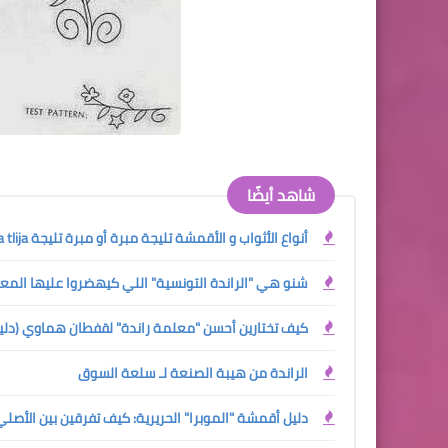
شاهد أيضًا
أنواع الأثواب و الأقمشة تليجة مبرة أو مبرة تليجة Mobra tlija
شنو هي "الراندة التونسية" اللي كيهضروا عليها المع
كيف تختارين أحسن "معلمة راندة" لقفطان هماوي (دليلك الش
الراندة من هيبة الصنعة لـ سلعة السوق
دليل أقمشة "الموبرا" الحريرية: كيف تفرقين بين الأصل