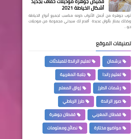
قميص جوهرة موديلات خفاف بجديد
أشكال الخياطة 2021
ثوب جوهرة من أجمل الأثواب كونه مناسب لجميع أنواع الخياطة
وكذلك يمتاز بألوان عديدة أقدم لك سيدتي مجموعة من موديلات
جو…
تصنيفات الموقع
برشمان
تعليم الراندة للمبتدئات
تعليم راندا
جلابة المغربية
رشمات الطرز
زواق المعلم
صور الراندة
طرز الرباطي
قفطان المغربي
قفطان جوهرة
مواضيع مختارة
نصائح ومعلومات