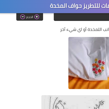
ت للتطريز حواف المخدة
الحجم
نب اللمخدة أو اي شيء آخر