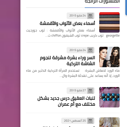
المنشورات الرائجة
24 مايو 2015
أسماء بعض الأثواب والأقمشة
أسماء بعض الأثواب والأقمشة : ثوب جورجيت
georgette ثوب كريب crepe ثوب الشيفون chiffon ث…
24 مايو 2015
السر وراء بشرة مشرقة لنجوم
الشاشة التركية
ماء الورد لانعاش البشرة: تستخدم المرأة التركية الكثير من ماء
الورد، إذ أنّه يساعد على تهدئة البشرة وال…
27 مايو 2015
تنبات العقيق درس جديد بشكل
مختلف مع أم عمران
25 أغسطس 2021