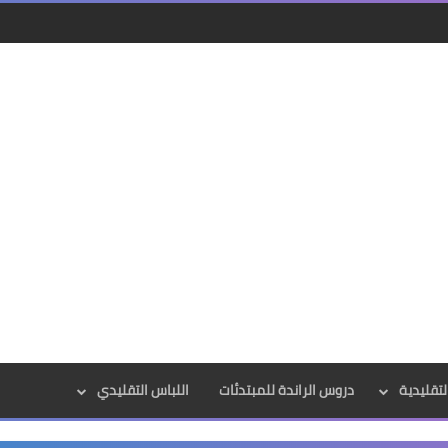
لتقليدية
دروس الراندة للمبتدئات
اللباس التقليدي