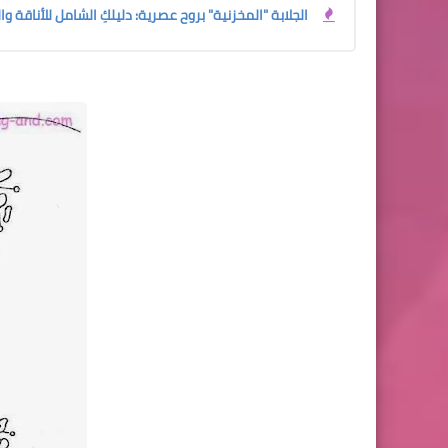
الجلابة "المخزنية" بروح عصرية: دليلكِ الشامل للأناقة وا