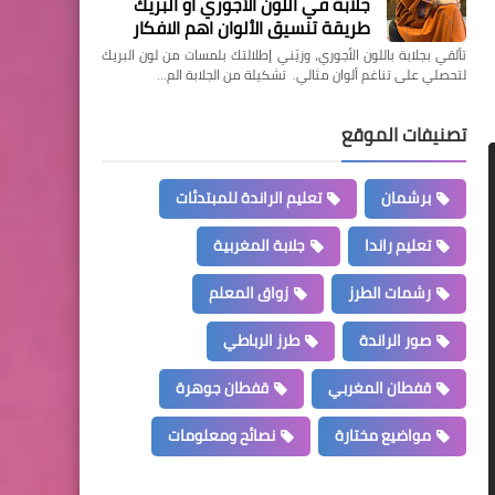
جلابة في اللون الأجوري او البريك
طريقة تنسيق الألوان اهم الافكار
تألقي بجلابة باللون الأجوري، وزيّني إطلالتك بلمسات من لون البريك
لتحصلي على تناغم ألوان مثالي. تشكيلة من الجلابة الم…
تصنيفات الموقع
برشمان
تعليم الراندة للمبتدئات
تعليم راندا
جلابة المغربية
رشمات الطرز
زواق المعلم
صور الراندة
طرز الرباطي
قفطان المغربي
قفطان جوهرة
مواضيع مختارة
نصائح ومعلومات