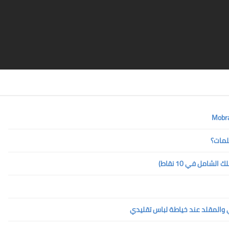
لمات؟
امل في 10 نقاط)
ي والمقلد عند خياطة لباس تقليدي