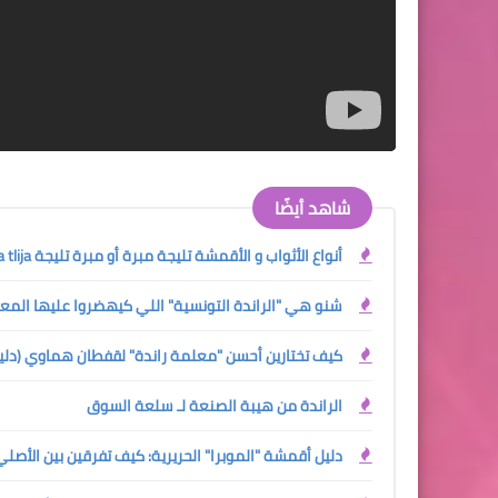
شاهد أيضًا
أنواع الأثواب و الأقمشة تليجة مبرة أو مبرة تليجة Mobra tlija
شنو هي "الراندة التونسية" اللي كيهضروا عليها المع
كيف تختارين أحسن "معلمة راندة" لقفطان هماوي (دليلك الش
الراندة من هيبة الصنعة لـ سلعة السوق
دليل أقمشة "الموبرا" الحريرية: كيف تفرقين بين الأصل