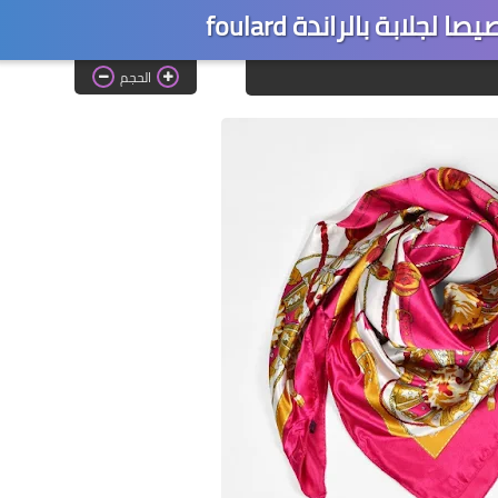
لجلابة بالراندة foulard
الحجم