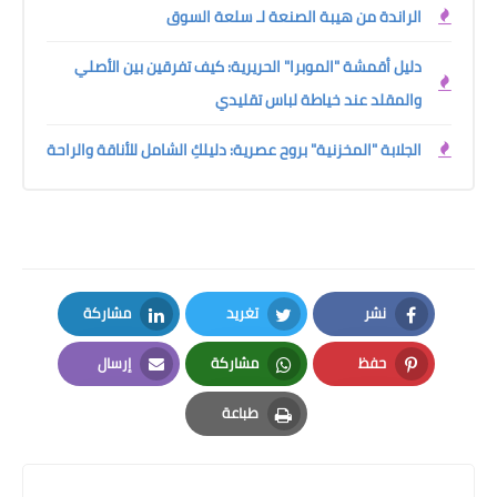
الراندة من هيبة الصنعة لـ سلعة السوق
دليل أقمشة "الموبرا" الحريرية: كيف تفرقين بين الأصلي
والمقلد عند خياطة لباس تقليدي
الجلابة "المخزنية" بروح عصرية: دليلكِ الشامل للأناقة والراحة
نشر
تغريد
مشاركة
LinkedIn
Twitter
Facebook
حفظ
مشاركة
إرسال
Email
Whatsapp
Pinterest
طباعة
Print