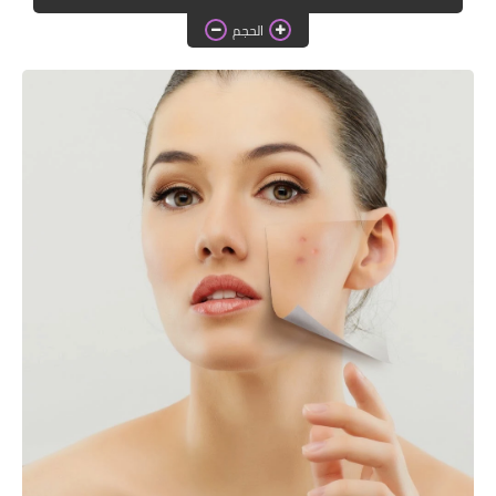
دروس الراندة للمبتدئات
الحجم
اللباس التقليدي