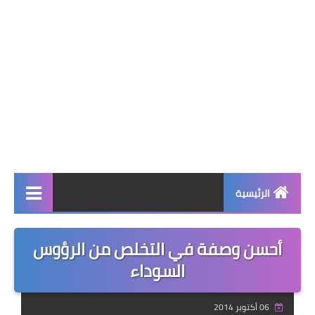
الرئيسية
صحة وجمال
أحسن وصفة في التخلص من الرؤوس
نصائح ومعلومات
السوداء
الخياطة التقليدية
06 أكتوبر 2014