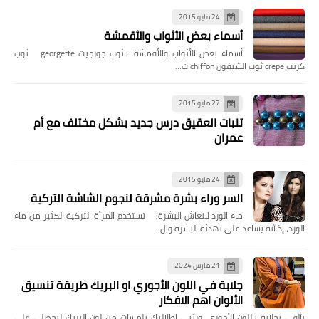
24 مايو 2015
أسماء بعض الأثواب والأقمشة
أسماء بعض الأثواب والأقمشة : ثوب جورجيت georgette ثوب
كريب crepe ثوب الشيفون chiffon ث…
27 مايو 2015
تنبات العقيق درس جديد بشكل مختلف مع أم
عمران
24 مايو 2015
السر وراء بشرة مشرقة لنجوم الشاشة التركية
ماء الورد لانعاش البشرة: تستخدم المرأة التركية الكثير من ماء
الورد، إذ أنّه يساعد على تهدئة البشرة وال…
21 مارس 2024
جلابة في اللون الأجوري او البريك طريقة تنسيق
الألوان اهم الافكار
تألقي بجلابة باللون الأجوري، وزيّني إطلالتك بلمسات من لون البريك لتحصلي على