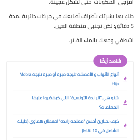
امزجي المكونات حتى تشكل عجينة.
دلكِ بها بشرتك بأطراف أصابعك في حركات دائرية لمدة
5 دقائق؛ لكن تجنبي منطقة العين.
اشطفي وجهك بالماء الفاتر.
شاهد أيضًا
أنواع الأثواب و الأقمشة تليجة مبرة أو مبرة تليجة Mobra
tlija
شنو هي "الراندة التونسية" اللي كيهضروا عليها
المعلمات؟
كيف تختارين أحسن "معلمة راندة" لقفطان هماوي (دليلك
الشامل في 10 نقاط)