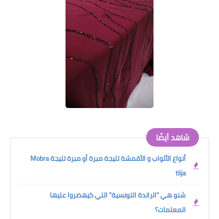
شاهد أيضًا
أنواع الأثواب و الأقمشة تليجة مبرة أو مبرة تليجة Mobra
tlija
شنو هي "الراندة التونسية" اللي كيهضروا عليها
المعلمات؟