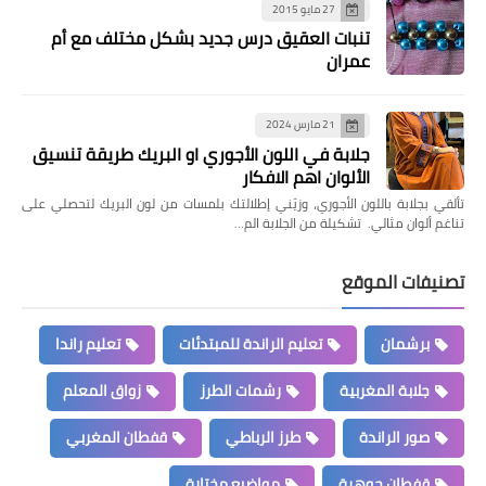
27 مايو 2015
تنبات العقيق درس جديد بشكل مختلف مع أم
عمران
21 مارس 2024
جلابة في اللون الأجوري او البريك طريقة تنسيق
الألوان اهم الافكار
تألقي بجلابة باللون الأجوري، وزيّني إطلالتك بلمسات من لون البريك لتحصلي على
تناغم ألوان مثالي. تشكيلة من الجلابة الم…
تصنيفات الموقع
برشمان
تعليم الراندة للمبتدئات
تعليم راندا
جلابة المغربية
رشمات الطرز
زواق المعلم
صور الراندة
طرز الرباطي
قفطان المغربي
قفطان جوهرة
مواضيع مختارة