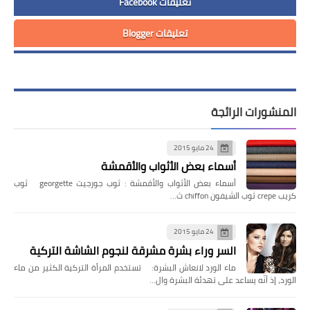
تعليقات Facebook
تعليقات Blogger
المنشورات الرائجة
24 مايو 2015
أسماء بعض الأثواب والأقمشة
أسماء بعض الأثواب والأقمشة : ثوب جورجيت georgette ثوب
كريب crepe ثوب الشيفون chiffon ث…
24 مايو 2015
السر وراء بشرة مشرقة لنجوم الشاشة التركية
ماء الورد لانعاش البشرة: تستخدم المرأة التركية الكثير من ماء
الورد، إذ أنّه يساعد على تهدئة البشرة وال…