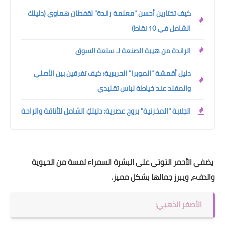
كيف تختارين أحسن "معلمة راندة" لقفطان هماوي (دليلك
الشامل في 10 نقاط)
الراندة من هيبة الصنعة لـ سلعة السوق
دليل أقمشة "الموبرا" الحريرية: كيف تفرقين بين الأصلي
والمقلد عند خياطة لباس تقليدي
الجلابة "المخزنية" بروح عصرية: دليلكِ الشامل للأناقة والراحة
يضفي الأحمر التوتي على البشرة السمراء لمسة من الحيوية
والدفء، ويبرز جمالها بشكل مميز.
الأصفر الذهبي: