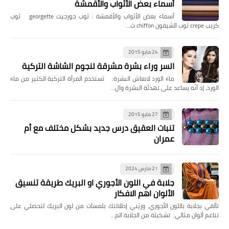
أسماء بعض الأثواب والأقمشة
أسماء بعض الأثواب والأقمشة : ثوب جورجيت georgette ثوب
كريب crepe ثوب الشيفون chiffon ث…
24 مايو 2015
السر وراء بشرة مشرقة لنجوم الشاشة التركية
ماء الورد لانعاش البشرة: تستخدم المرأة التركية الكثير من ماء
الورد، إذ أنّه يساعد على تهدئة البشرة وال…
27 مايو 2015
تنبات العقيق درس جديد بشكل مختلف مع أم
عمران
21 مارس 2024
جلابة في اللون الأجوري او البريك طريقة تنسيق
الألوان اهم الافكار
تألقي بجلابة باللون الأجوري، وزيّني إطلالتك بلمسات من لون البريك لتحصلي على
تناغم ألوان مثالي. تشكيلة من الجلابة الم…