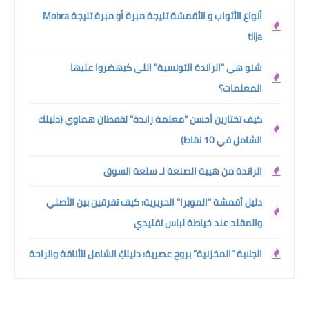
أنواع الأثواب و الأقمشة تليجة مبرة أو مبرة تليجة Mobra
tlija
شنو هي "الراندة التونسية" اللي كيهضروا عليها
المعلمات؟
كيف تختارين أحسن "معلمة راندة" لقفطان هماوي (دليلك
الشامل في 10 نقاط)
الراندة من هيبة الصنعة لـ سلعة السوق
دليل أقمشة "الموبرا" الحريرية: كيف تفرقين بين الأصلي
والمقلد عند خياطة لباس تقليدي
الجلابة "المخزنية" بروح عصرية: دليلكِ الشامل للأناقة والراحة