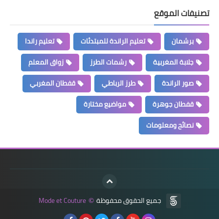
تصنيفات الموقع
برشمان
تعليم الراندة للمبتدئات
تعليم راندا
جلابة المغربية
رشمات الطرز
زواق المعلم
صور الراندة
طرز الرباطي
قفطان المغربي
قفطان جوهرة
مواضيع مختارة
نصائح ومعلومات
جميع الحقوق محفوظة
Mode et Couture
©