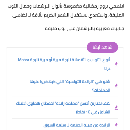
ابتهجي بروح رمضانية مغموسة بألوان البرشمات وجمال الثوب
المليفة، واستعدي لاستقبال الشهر الكريم بأناقة لا تضاهى.
جلابيات مغربية بالبرشمان على توب مليفة
شاهد أيضًا
أنواع الأثواب و الأقمشة تليجة مبرة أو مبرة تليجة Mobra
tlija
شنو هي "الراندة التونسية" اللي كيهضروا عليها
المعلمات؟
كيف تختارين أحسن "معلمة راندة" لقفطان هماوي (دليلك
الشامل في 10 نقاط)
الراندة من هيبة الصنعة لـ سلعة السوق