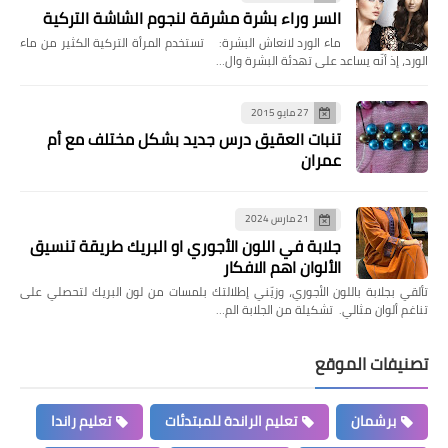
السر وراء بشرة مشرقة لنجوم الشاشة التركية
ماء الورد لانعاش البشرة: تستخدم المرأة التركية الكثير من ماء
الورد، إذ أنّه يساعد على تهدئة البشرة وال…
27 مايو 2015
تنبات العقيق درس جديد بشكل مختلف مع أم
عمران
21 مارس 2024
جلابة في اللون الأجوري او البريك طريقة تنسيق
الألوان اهم الافكار
تألقي بجلابة باللون الأجوري، وزيّني إطلالتك بلمسات من لون البريك لتحصلي على
تناغم ألوان مثالي. تشكيلة من الجلابة الم…
تصنيفات الموقع
برشمان
تعليم الراندة للمبتدئات
تعليم راندا