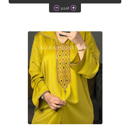
دروس الراندة للمبتدئات
الحجم
اللباس التقليدي