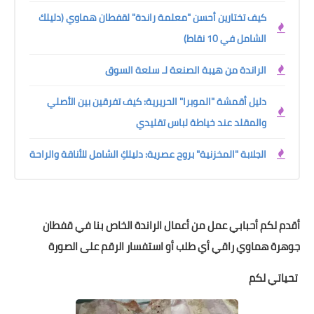
كيف تختارين أحسن "معلمة راندة" لقفطان هماوي (دليلك
الشامل في 10 نقاط)
الراندة من هيبة الصنعة لـ سلعة السوق
دليل أقمشة "الموبرا" الحريرية: كيف تفرقين بين الأصلي
والمقلد عند خياطة لباس تقليدي
الجلابة "المخزنية" بروح عصرية: دليلكِ الشامل للأناقة والراحة
أقدم لكم أحبابي عمل من أعمال الراندة الخاص بنا في قفطان
جوهرة هماوي راقي أي طلب أو استفسار الرقم على الصورة
تحياتي لكم