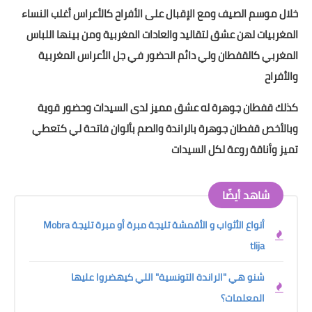
خلال موسم الصيف ومع الإقبال على الأفراح كالأعراس أغلب النساء
المغربيات لهن عشق لتقاليد والعادات المغربية ومن بينها اللباس
المغربي كالقفطان ولي دائم الحضور في جل الأعراس المغربية
والأفراح
كذلك قفطان جوهرة له عشق مميز لدى السيدات وحضور قوية
وبالأخص قفطان جوهرة بالراندة والصم بألوان فاتحة لي كتعطي
تميز وأناقة روعة لكل السيدات
شاهد أيضًا
أنواع الأثواب و الأقمشة تليجة مبرة أو مبرة تليجة Mobra
tlija
شنو هي "الراندة التونسية" اللي كيهضروا عليها
المعلمات؟