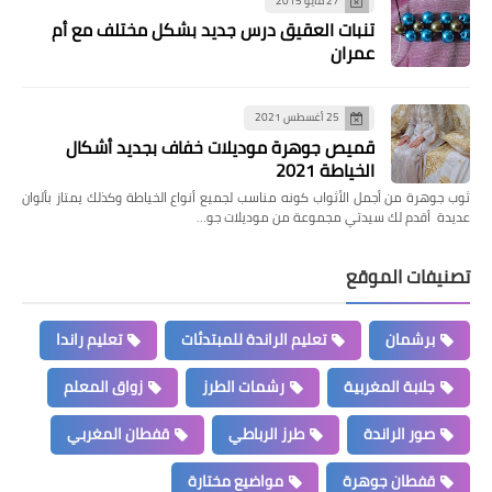
27 مايو 2015
تنبات العقيق درس جديد بشكل مختلف مع أم
عمران
25 أغسطس 2021
قميص جوهرة موديلات خفاف بجديد أشكال
الخياطة 2021
ثوب جوهرة من أجمل الأثواب كونه مناسب لجميع أنواع الخياطة وكذلك يمتاز بألوان
عديدة أقدم لك سيدتي مجموعة من موديلات جو…
تصنيفات الموقع
برشمان
تعليم الراندة للمبتدئات
تعليم راندا
جلابة المغربية
رشمات الطرز
زواق المعلم
صور الراندة
طرز الرباطي
قفطان المغربي
قفطان جوهرة
مواضيع مختارة