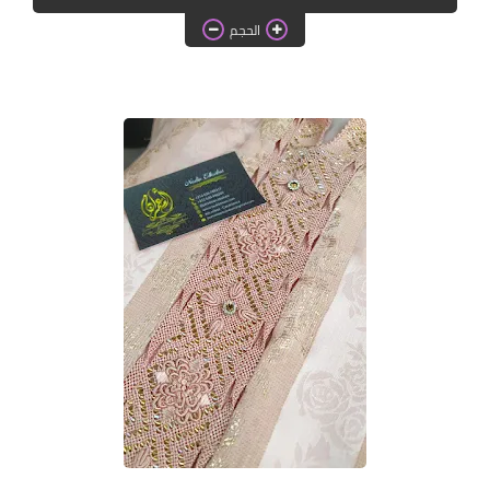
دروس الراندة للمبتدئات
الحجم
اللباس التقليدي