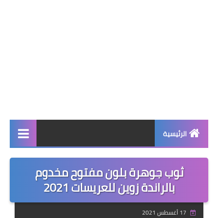
الرئيسية
صحة وجمال
ثوب جوهرة بلون مفتوح مخدوم
نصائح ومعلومات
بالراندة زوين للعريسات 2021
الخياطة التقليدية
17 أغسطس 2021