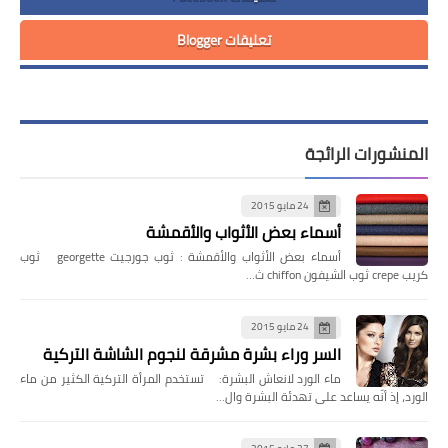
تعليقات Blogger
المنشورات الرائجة
24 مايو 2015
أسماء بعض الأثواب والأقمشة
أسماء بعض الأثواب والأقمشة : ثوب جورجيت georgette ثوب
كريب crepe ثوب الشيفون chiffon ث…
24 مايو 2015
السر وراء بشرة مشرقة لنجوم الشاشة التركية
ماء الورد لانعاش البشرة: تستخدم المرأة التركية الكثير من ماء
الورد، إذ أنّه يساعد على تهدئة البشرة وال…