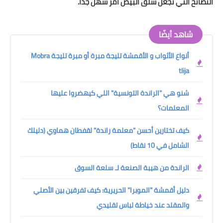
النصائح التي تجعل سلق البيض امر سهل جدا.
شاهد أيضًا
أنواع الأثواب و الأقمشة تليجة مبرة أو مبرة تليجة Mobra
tlija
شنو هي "الراندة التونسية" اللي كيهضروا عليها
المعلمات؟
كيف تختارين أحسن "معلمة راندة" لقفطان هماوي (دليلك
الشامل في 10 نقاط)
الراندة من هيبة الصنعة لـ سلعة السوق
دليل أقمشة "الموبرا" الحريرية: كيف تفرقين بين الأصلي
والمقلد عند خياطة لباس تقليدي