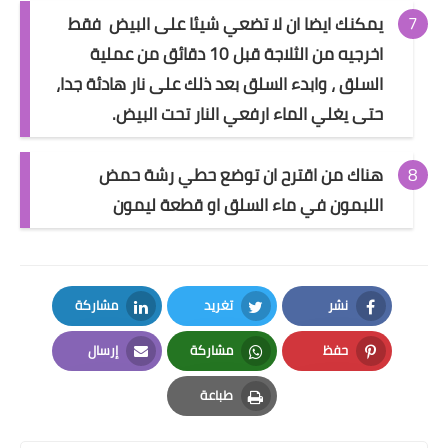
يمكنك ايضا ان لا تضعي شيئا على البيض فقط
اخرجيه من الثلاجة قبل 10 دقائق من عملية
السلق ، وابدء السلق بعد ذلك على نار هادئة جدا،
حتى يغلي الماء ارفعي النار تحت البيض.
هناك من اقترح ان توضع حطي رشة حمض
اللبمون في ماء السلق
او قطعة ليمون
نشر
تغريد
مشاركة
LinkedIn
Twitter
Facebook
حفظ
مشاركة
إرسال
Email
Whatsapp
Pinterest
طباعة
Print