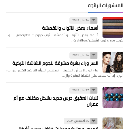
المنشورات الرائجة
24 مايو 2015
أسماء بعض الأثواب والأقمشة
أسماء بعض الأثواب والأقمشة : ثوب جورجيت georgette ثوب
كريب crepe ثوب الشيفون chiffon ث…
24 مايو 2015
السر وراء بشرة مشرقة لنجوم الشاشة التركية
ماء الورد لانعاش البشرة: تستخدم المرأة التركية الكثير من ماء
الورد، إذ أنّه يساعد على تهدئة البشرة وال…
27 مايو 2015
تنبات العقيق درس جديد بشكل مختلف مع أم
عمران
25 أغسطس 2021
قميص جوهرة موديلات خفاف بجديد أشكال