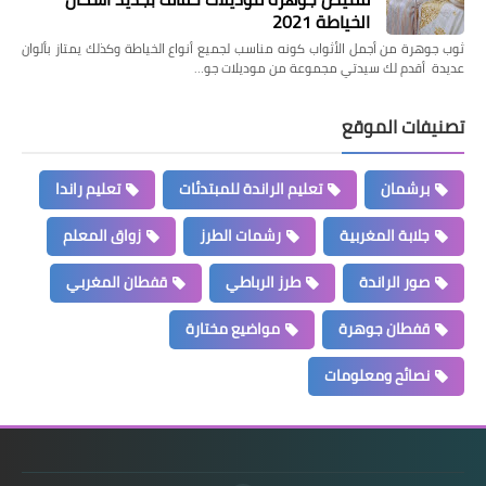
الخياطة 2021
ثوب جوهرة من أجمل الأثواب كونه مناسب لجميع أنواع الخياطة وكذلك يمتاز بألوان
عديدة أقدم لك سيدتي مجموعة من موديلات جو…
تصنيفات الموقع
برشمان
تعليم الراندة للمبتدئات
تعليم راندا
جلابة المغربية
رشمات الطرز
زواق المعلم
صور الراندة
طرز الرباطي
قفطان المغربي
قفطان جوهرة
مواضيع مختارة
نصائح ومعلومات