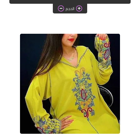
دروس الراندة للمبتدئات
الحجم
اللباس التقليدي