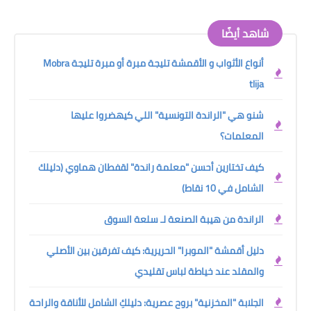
شاهد أيضًا
أنواع الأثواب و الأقمشة تليجة مبرة أو مبرة تليجة Mobra
tlija
شنو هي "الراندة التونسية" اللي كيهضروا عليها
المعلمات؟
كيف تختارين أحسن "معلمة راندة" لقفطان هماوي (دليلك
الشامل في 10 نقاط)
الراندة من هيبة الصنعة لـ سلعة السوق
دليل أقمشة "الموبرا" الحريرية: كيف تفرقين بين الأصلي
والمقلد عند خياطة لباس تقليدي
الجلابة "المخزنية" بروح عصرية: دليلكِ الشامل للأناقة والراحة