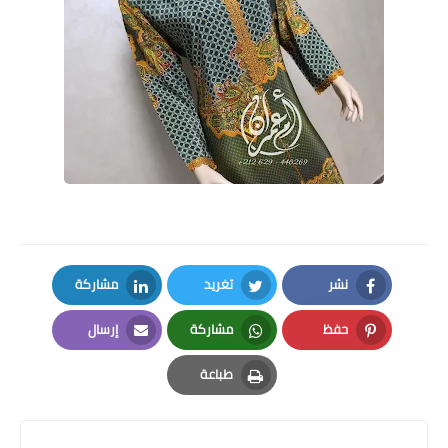
نشر
تغريد
مشاركة
LinkedIn
Twitter
Facebook
حفظ
مشاركة
إرسال
Email
Whatsapp
Pinterest
طباعة
Print