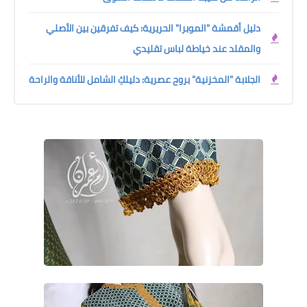
دليل أقمشة "الموبرا" الحريرية: كيف تفرقين بين الأصلي
والمقلد عند خياطة لباس تقليدي
الجلابة "المخزنية" بروح عصرية: دليلكِ الشامل للأناقة والراحة