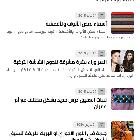
24 مايو 2015
أسماء بعض الأثواب والأقمشة
أسماء بعض الأثواب والأقمشة : ثوب جورجيت georgette ثوب
كريب crepe ثوب الشيفون chiffon ث…
24 مايو 2015
السر وراء بشرة مشرقة لنجوم الشاشة التركية
ماء الورد لانعاش البشرة: تستخدم المرأة التركية الكثير من ماء
الورد، إذ أنّه يساعد على تهدئة البشرة وال…
27 مايو 2015
تنبات العقيق درس جديد بشكل مختلف مع أم
عمران
21 مارس 2024
جلابة في اللون الأجوري او البريك طريقة تنسيق
الألوان اهم الافكار