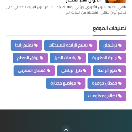
تألقي بجلابة باللون الأجوري، وزيّني إطلالتك بلمسات من لون البريك لتحصلي على
تناغم ألوان مثالي. تشكيلة من الجلابة الم…
تصنيفات الموقع
برشمان
تعليم الراندة للمبتدئات
تعليم راندا
جلابة المغربية
رشمات الطرز
زواق المعلم
صور الراندة
طرز الرباطي
قفطان المغربي
قفطان جوهرة
مواضيع مختارة
نصائح ومعلومات