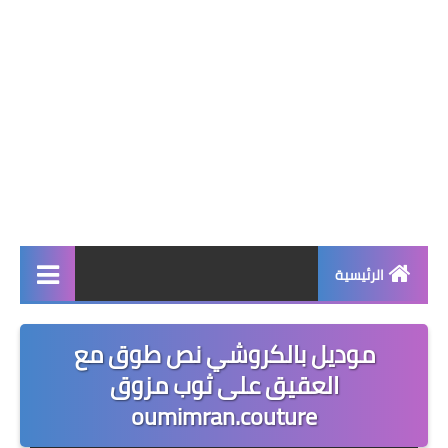
الرئيسية
صحة وجمال
موديل بالكروشي نص طوق مع
نصائح ومعلومات
العقيق على ثوب مزوق
oumimran.couture
الخياطة التقليدية