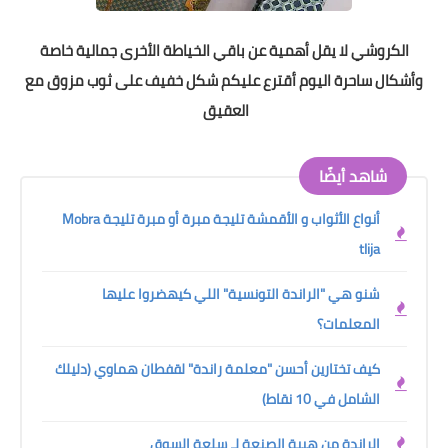
الكروشي لا يقل أهمية عن باقي الخياطة الأخرى جمالية خاصة
وأشكال ساحرة اليوم أقترع عليكم شكل خفيف على ثوب مزوق مع
العقيق
شاهد أيضًا
أنواع الأثواب و الأقمشة تليجة مبرة أو مبرة تليجة Mobra
tlija
شنو هي "الراندة التونسية" اللي كيهضروا عليها
المعلمات؟
كيف تختارين أحسن "معلمة راندة" لقفطان هماوي (دليلك
الشامل في 10 نقاط)
الراندة من هيبة الصنعة لـ سلعة السوق