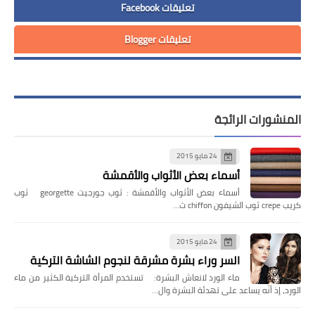
تعليقات Facebook
تعليقات Blogger
المنشورات الرائجة
24 مايو 2015
أسماء بعض الأثواب والأقمشة
أسماء بعض الأثواب والأقمشة : ثوب جورجيت georgette ثوب
كريب crepe ثوب الشيفون chiffon ث…
24 مايو 2015
السر وراء بشرة مشرقة لنجوم الشاشة التركية
ماء الورد لانعاش البشرة: تستخدم المرأة التركية الكثير من ماء
الورد، إذ أنّه يساعد على تهدئة البشرة وال…