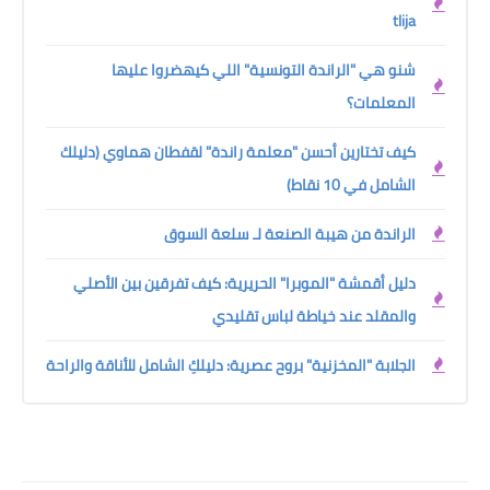
tlija
شنو هي "الراندة التونسية" اللي كيهضروا عليها
المعلمات؟
كيف تختارين أحسن "معلمة راندة" لقفطان هماوي (دليلك
الشامل في 10 نقاط)
الراندة من هيبة الصنعة لـ سلعة السوق
دليل أقمشة "الموبرا" الحريرية: كيف تفرقين بين الأصلي
والمقلد عند خياطة لباس تقليدي
الجلابة "المخزنية" بروح عصرية: دليلكِ الشامل للأناقة والراحة