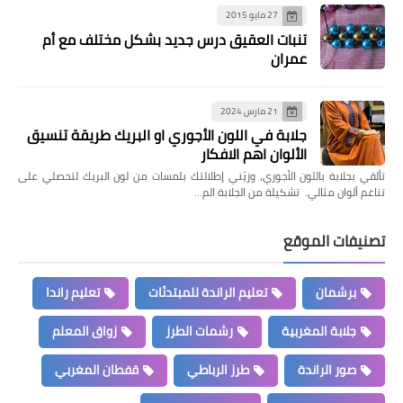
27 مايو 2015
تنبات العقيق درس جديد بشكل مختلف مع أم
عمران
21 مارس 2024
جلابة في اللون الأجوري او البريك طريقة تنسيق
الألوان اهم الافكار
تألقي بجلابة باللون الأجوري، وزيّني إطلالتك بلمسات من لون البريك لتحصلي على
تناغم ألوان مثالي. تشكيلة من الجلابة الم…
تصنيفات الموقع
برشمان
تعليم الراندة للمبتدئات
تعليم راندا
جلابة المغربية
رشمات الطرز
زواق المعلم
صور الراندة
طرز الرباطي
قفطان المغربي