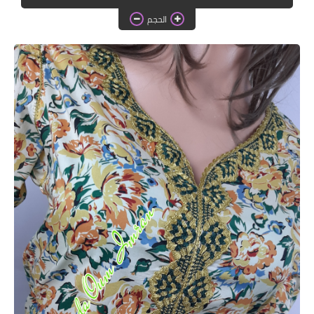
دروس الراندة للمبتدئات
الحجم
اللباس التقليدي