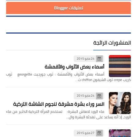
تعليقات Blogger
المنشورات الرائجة
24 مايو 2015
أسماء بعض الأثواب والأقمشة
أسماء بعض الأثواب والأقمشة : ثوب جورجيت georgette ثوب
كريب crepe ثوب الشيفون chiffon ث…
24 مايو 2015
السر وراء بشرة مشرقة لنجوم الشاشة التركية
ماء الورد لانعاش البشرة: تستخدم المرأة التركية الكثير من ماء
الورد، إذ أنّه يساعد على تهدئة البشرة وال…
27 مايو 2015