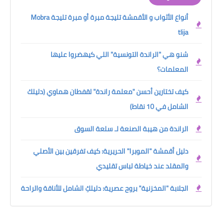
أنواع الأثواب و الأقمشة تليجة مبرة أو مبرة تليجة Mobra
tlija
شنو هي "الراندة التونسية" اللي كيهضروا عليها
المعلمات؟
كيف تختارين أحسن "معلمة راندة" لقفطان هماوي (دليلك
الشامل في 10 نقاط)
الراندة من هيبة الصنعة لـ سلعة السوق
دليل أقمشة "الموبرا" الحريرية: كيف تفرقين بين الأصلي
والمقلد عند خياطة لباس تقليدي
الجلابة "المخزنية" بروح عصرية: دليلكِ الشامل للأناقة والراحة