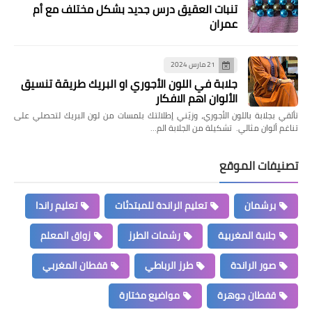
تنبات العقيق درس جديد بشكل مختلف مع أم
عمران
21 مارس 2024
جلابة في اللون الأجوري او البريك طريقة تنسيق
الألوان اهم الافكار
تألقي بجلابة باللون الأجوري، وزيّني إطلالتك بلمسات من لون البريك لتحصلي على
تناغم ألوان مثالي. تشكيلة من الجلابة الم…
تصنيفات الموقع
برشمان
تعليم الراندة للمبتدئات
تعليم راندا
جلابة المغربية
رشمات الطرز
زواق المعلم
صور الراندة
طرز الرباطي
قفطان المغربي
قفطان جوهرة
مواضيع مختارة