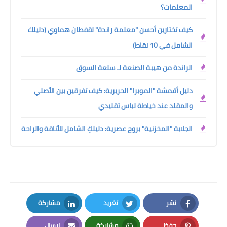
المعلمات؟
كيف تختارين أحسن "معلمة راندة" لقفطان هماوي (دليلك
الشامل في 10 نقاط)
الراندة من هيبة الصنعة لـ سلعة السوق
دليل أقمشة "الموبرا" الحريرية: كيف تفرقين بين الأصلي
والمقلد عند خياطة لباس تقليدي
الجلابة "المخزنية" بروح عصرية: دليلكِ الشامل للأناقة والراحة
نشر
تغريد
مشاركة
LinkedIn
Twitter
Facebook
حفظ
مشاركة
إرسال