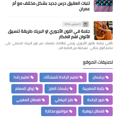
تنبات العقيق درس جديد بشكل مختلف مع أم
عمران
21 مارس 2024
جلابة في اللون الأجوري او البريك طريقة تنسيق
الألوان اهم الافكار
تألقي بجلابة باللون الأجوري، وزيّني إطلالتك بلمسات من لون البريك لتحصلي على
تناغم ألوان مثالي. تشكيلة من الجلابة الم…
تصنيفات الموقع
برشمان
تعليم الراندة للمبتدئات
تعليم راندا
جلابة المغربية
رشمات الطرز
زواق المعلم
صور الراندة
طرز الرباطي
قفطان المغربي
قفطان جوهرة
مواضيع مختارة