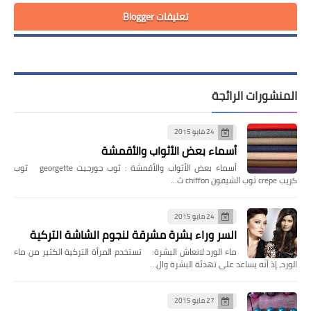
تعليقات Blogger
المنشورات الرائجة
24 مايو 2015
أسماء بعض الأثواب والأقمشة
أسماء بعض الأثواب والأقمشة : ثوب جورجيت georgette ثوب
كريب crepe ثوب الشيفون chiffon ث…
24 مايو 2015
السر وراء بشرة مشرقة لنجوم الشاشة التركية
ماء الورد لانعاش البشرة: تستخدم المرأة التركية الكثير من ماء
الورد، إذ أنّه يساعد على تهدئة البشرة وال…
27 مايو 2015