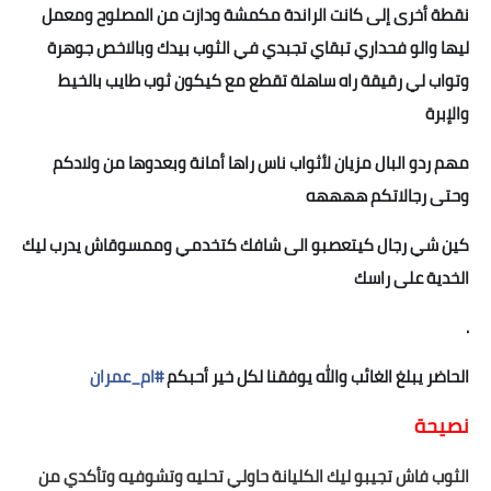
نقطة أخرى إلى كانت الراندة مكمشة ودازت من المصلوح ومعمل
ليها والو فحداري تبقاي تجبدي في الثوب بيدك وبالاخص جوهرة
وتواب لي رقيقة راه ساهلة تقطع مع كيكون ثوب طايب بالخيط
والإبرة
مهم ردو البال مزيان لأثواب ناس راها أمانة وبعدوها من ولادكم
وحتى رجالاتكم ههههه
كين شي رجال كيتعصبو الى شافك كتخدمي وممسوقاش يدرب ليك
الخدية على راسك
😂
😂
😂
.
الحاضر يبلغ الغائب والله يوفقنا لكل خير أحبكم
#ام_عمران
نصيحة
الثوب فاش تجيبو ليك الكليانة حاولي تحليه وتشوفيه وتأكدي من