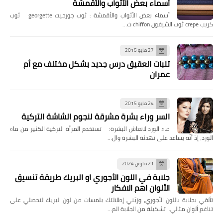
أسماء بعض الأثواب والأقمشة
أسماء بعض الأثواب والأقمشة : ثوب جورجيت georgette ثوب
كريب crepe ثوب الشيفون chiffon ث…
27 مايو 2015
تنبات العقيق درس جديد بشكل مختلف مع أم
عمران
24 مايو 2015
السر وراء بشرة مشرقة لنجوم الشاشة التركية
ماء الورد لانعاش البشرة: تستخدم المرأة التركية الكثير من ماء
الورد، إذ أنّه يساعد على تهدئة البشرة وال…
21 مارس 2024
جلابة في اللون الأجوري او البريك طريقة تنسيق
الألوان اهم الافكار
تألقي بجلابة باللون الأجوري، وزيّني إطلالتك بلمسات من لون البريك لتحصلي على
تناغم ألوان مثالي. تشكيلة من الجلابة الم…