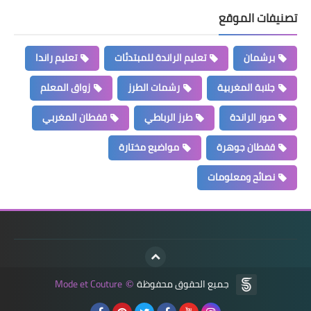
تصنيفات الموقع
برشمان
تعليم الراندة للمبتدئات
تعليم راندا
جلابة المغربية
رشمات الطرز
زواق المعلم
صور الراندة
طرز الرباطي
قفطان المغربي
قفطان جوهرة
مواضيع مختارة
نصائح ومعلومات
جميع الحقوق محفوظة
Mode et Couture
©