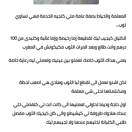
المعلمة والخياط بصفة عامة ملي كتجيه الخدمة فهي تساوي
توب...
الكليان كيجيب ليك تقطيعة إما رخيصة وإما غالية وكتبدى من 100
درهم وانت طالع وبعد المرات الثوب مكيكونش في المغرب
يعني هداك الثوب خاصك تعملو بين عينيك وتعملي ليه رعاية خاصة
😏
لكن اشنو نعمل الى تقطع ليا الثوب وهادي هي اصعب لحظة
ومكنتمناها لحتى شي معلمة
😔
😔
اول حاجة وديما تحاولي تعمليها الى كانت انت لي كتفصلي خلي
عندك هادوك طروفة لي كيشيطو والى كان كيجيك الثوب مفصل
طلبي الكليانة تخليهم عندها ولا تجيبهم ليك