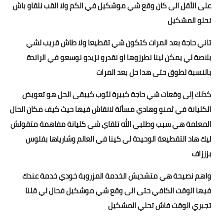
على الأقل الى كان وقع شي موشكيل في الكم ولا القب نلقاو باش
نحلو المشكيل
تاني حاجة بعد المرات كتكون شي تقطيعا ولا طاش قريب لشي
بلاصة لي يمكن لينا نطرزوها او نقدرو نزيدو نوسعو في الراندة
بالنسبة لطوق حتى هدا حل بعد المرات
كذلك إلى وقعات شي حاجة كبيرة لثوب كيبقى الحل هو تعويض
الكليانة في ثمنو وهادي مسألة لانقاش فيها حيث كيف مكان الحال
المعلمة هي سبب وطلبي الله تلقاي شي كليانة مفاهمة متقولش
ليك هاد التقطيعة الوحيدة لي كينا في العالم وشارياها بفلوس
بزززاف
⁦
☹️
🥺
🥺
واهم نصيحة هي متشديش الخدمة المزروبة خودي خدمة عندك
فيها الوقت الكافي حتى الى وقع شي موشكيل فحال لي قلنا
تجبري الوقت فاش تحلي المشكيل