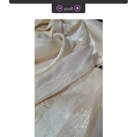
دروس الراندة للمبتدئات
الحجم
اللباس التقليدي