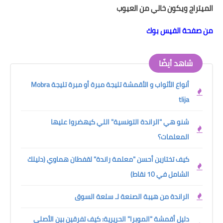
الميتراج ويكون خالي من العيوب
من صفحة الفيس بوك
شاهد أيضًا
أنواع الأثواب و الأقمشة تليجة مبرة أو مبرة تليجة Mobra
tlija
شنو هي "الراندة التونسية" اللي كيهضروا عليها
المعلمات؟
كيف تختارين أحسن "معلمة راندة" لقفطان هماوي (دليلك
الشامل في 10 نقاط)
الراندة من هيبة الصنعة لـ سلعة السوق
دليل أقمشة "الموبرا" الحريرية: كيف تفرقين بين الأصلي