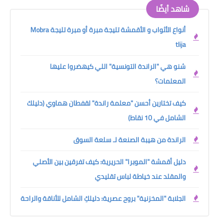
شاهد أيضًا
أنواع الأثواب و الأقمشة تليجة مبرة أو مبرة تليجة Mobra
tlija
شنو هي "الراندة التونسية" اللي كيهضروا عليها
المعلمات؟
كيف تختارين أحسن "معلمة راندة" لقفطان هماوي (دليلك
الشامل في 10 نقاط)
الراندة من هيبة الصنعة لـ سلعة السوق
دليل أقمشة "الموبرا" الحريرية: كيف تفرقين بين الأصلي
والمقلد عند خياطة لباس تقليدي
الجلابة "المخزنية" بروح عصرية: دليلكِ الشامل للأناقة والراحة