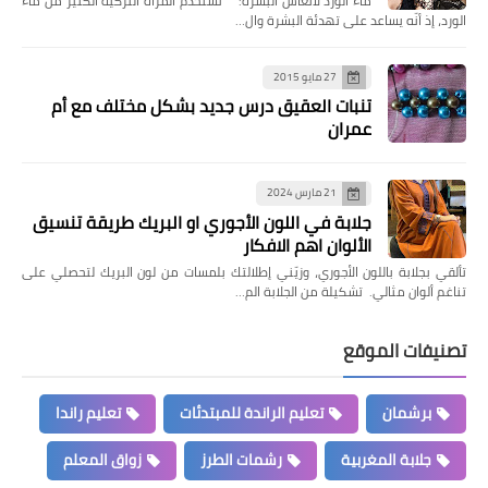
ماء الورد لانعاش البشرة: تستخدم المرأة التركية الكثير من ماء
الورد، إذ أنّه يساعد على تهدئة البشرة وال…
27 مايو 2015
تنبات العقيق درس جديد بشكل مختلف مع أم
عمران
21 مارس 2024
جلابة في اللون الأجوري او البريك طريقة تنسيق
الألوان اهم الافكار
تألقي بجلابة باللون الأجوري، وزيّني إطلالتك بلمسات من لون البريك لتحصلي على
تناغم ألوان مثالي. تشكيلة من الجلابة الم…
تصنيفات الموقع
برشمان
تعليم الراندة للمبتدئات
تعليم راندا
جلابة المغربية
رشمات الطرز
زواق المعلم