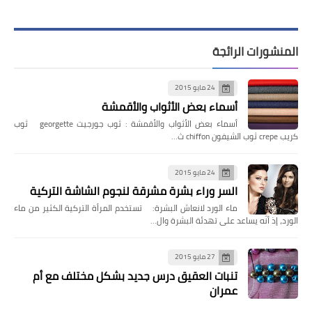
المنشورات الرائجة
24 مايو 2015
أسماء بعض الأثواب والأقمشة
أسماء بعض الأثواب والأقمشة : ثوب جورجيت georgette ثوب
كريب crepe ثوب الشيفون chiffon ث…
24 مايو 2015
السر وراء بشرة مشرقة لنجوم الشاشة التركية
ماء الورد لانعاش البشرة: تستخدم المرأة التركية الكثير من ماء
الورد، إذ أنّه يساعد على تهدئة البشرة وال…
27 مايو 2015
تنبات العقيق درس جديد بشكل مختلف مع أم
عمران