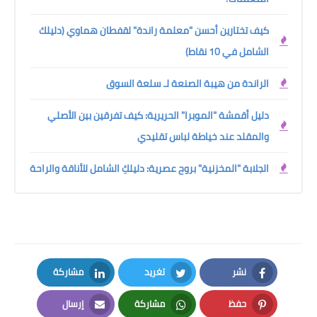
كيف تختارين أحسن "معلمة راندة" لقفطان هماوي (دليلك
الشامل في 10 نقاط)
الراندة من هيبة الصنعة لـ سلعة السوق
دليل أقمشة "الموبرا" الحريرية: كيف تفرقين بين الأصلي
والمقلد عند خياطة لباس تقليدي
الجلابة "المخزنية" بروح عصرية: دليلكِ الشامل للأناقة والراحة
نشر
تغريد
مشاركة
LinkedIn
Twitter
Facebook
حفظ
مشاركة
إرسال