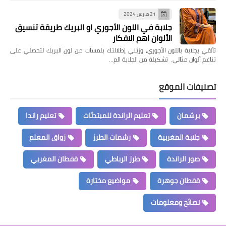
21 مارس 2024
جلابة في اللون الأجوري او البريك طريقة تنسيق
الألوان اهم الافكار
تألقي بجلابة باللون الأجوري، وزيّني إطلالتك بلمسات من لون البريك لتحصلي على
تناغم ألوان مثالي. تشكيلة من الجلابة الم…
تصنيفات الموقع
برشمان
تعليم الراندة للمبتدئات
تعليم راندا
جلابة المغربية
رشمات الطرز
زواق المعلم
صور الراندة
طرز الرباطي
قفطان المغربي
قفطان جوهرة
مواضيع مختارة
نصائح ومعلومات