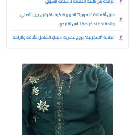
الراندة من هيبة الصنعة لـ سلعة السوق
دليل أقمشة "الموبرا" الحريرية: كيف تفرقين بين الأصلي
والمقلد عند خياطة لباس تقليدي
الجلابة "المخزنية" بروح عصرية: دليلكِ الشامل للأناقة والراحة