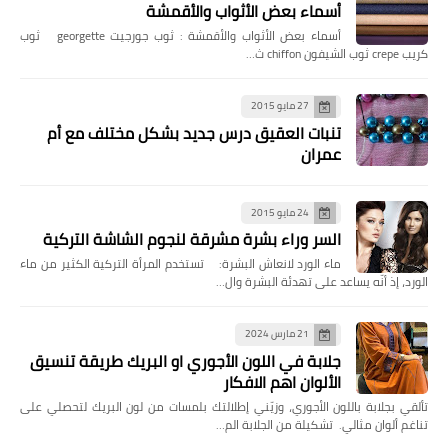
أسماء بعض الأثواب والأقمشة
أسماء بعض الأثواب والأقمشة : ثوب جورجيت georgette ثوب
كريب crepe ثوب الشيفون chiffon ث…
27 مايو 2015
تنبات العقيق درس جديد بشكل مختلف مع أم
عمران
24 مايو 2015
السر وراء بشرة مشرقة لنجوم الشاشة التركية
ماء الورد لانعاش البشرة: تستخدم المرأة التركية الكثير من ماء
الورد، إذ أنّه يساعد على تهدئة البشرة وال…
21 مارس 2024
جلابة في اللون الأجوري او البريك طريقة تنسيق
الألوان اهم الافكار
تألقي بجلابة باللون الأجوري، وزيّني إطلالتك بلمسات من لون البريك لتحصلي على
تناغم ألوان مثالي. تشكيلة من الجلابة الم…