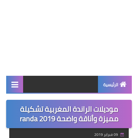
الرئيسية
صحة وجمال
موديلات الراندة المغربية تشكيلة
نصائح ومعلومات
مميزة وأناقة واضحة randa 2019
الخياطة التقليدية
09 فبراير 2019