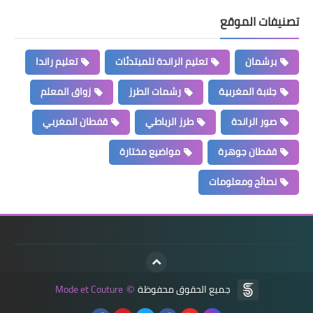
تصنيفات الموقع
برشمان
تعليم الراندة للمبتدئات
تعليم راندا
جلابة المغربية
رشمات الطرز
زواق المعلم
صور الراندة
طرز الرباطي
قفطان المغربي
قفطان جوهرة
مواضيع مختارة
نصائح ومعلومات
جميع الحقوق محفوظة
Mode et Couture
©