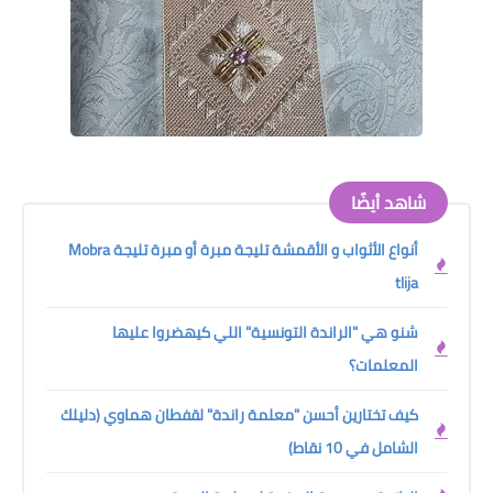
شاهد أيضًا
أنواع الأثواب و الأقمشة تليجة مبرة أو مبرة تليجة Mobra
tlija
شنو هي "الراندة التونسية" اللي كيهضروا عليها
المعلمات؟
كيف تختارين أحسن "معلمة راندة" لقفطان هماوي (دليلك
الشامل في 10 نقاط)