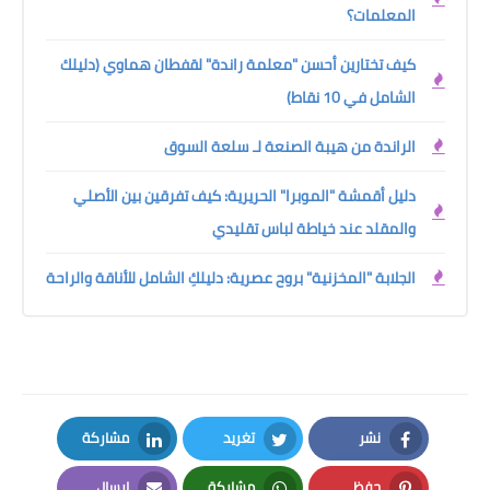
المعلمات؟
كيف تختارين أحسن "معلمة راندة" لقفطان هماوي (دليلك
الشامل في 10 نقاط)
الراندة من هيبة الصنعة لـ سلعة السوق
دليل أقمشة "الموبرا" الحريرية: كيف تفرقين بين الأصلي
والمقلد عند خياطة لباس تقليدي
الجلابة "المخزنية" بروح عصرية: دليلكِ الشامل للأناقة والراحة
نشر
تغريد
مشاركة
LinkedIn
Twitter
Facebook
حفظ
مشاركة
إرسال