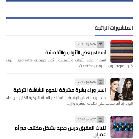
المنشورات الرائجة
24 مايو 2015
أسماء بعض الأثواب والأقمشة
أسماء بعض الأثواب والأقمشة : ثوب جورجيت georgette ثوب
كريب crepe ثوب الشيفون chiffon ث…
24 مايو 2015
السر وراء بشرة مشرقة لنجوم الشاشة التركية
ماء الورد لانعاش البشرة: تستخدم المرأة التركية الكثير من ماء
الورد، إذ أنّه يساعد على تهدئة البشرة وال…
27 مايو 2015
تنبات العقيق درس جديد بشكل مختلف مع أم
عمران