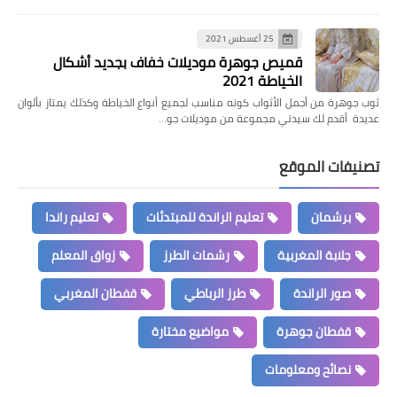
25 أغسطس 2021
قميص جوهرة موديلات خفاف بجديد أشكال
الخياطة 2021
ثوب جوهرة من أجمل الأثواب كونه مناسب لجميع أنواع الخياطة وكذلك يمتاز بألوان
عديدة أقدم لك سيدتي مجموعة من موديلات جو…
تصنيفات الموقع
برشمان
تعليم الراندة للمبتدئات
تعليم راندا
جلابة المغربية
رشمات الطرز
زواق المعلم
صور الراندة
طرز الرباطي
قفطان المغربي
قفطان جوهرة
مواضيع مختارة
نصائح ومعلومات