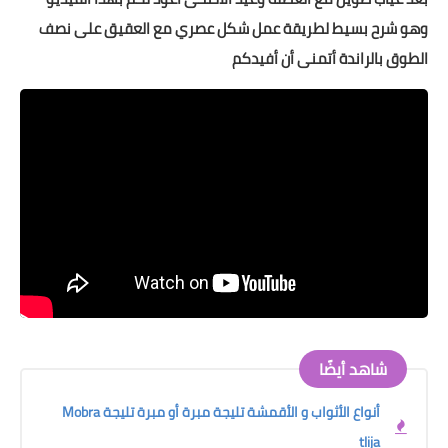
وهو شرح بسيط لطريقة عمل شكل عصري مع العقيق على نصف
الطوق بالراندة أتمنى أن أفيدكم
شاهد أيضًا
أنواع الأثواب و الأقمشة تليجة مبرة أو مبرة تليجة Mobra
tlija