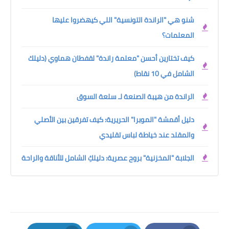
شنو هي "الراندة التونسية" اللي كيهضروا عليها
المعلمات؟
كيف تختارين أحسن "معلمة راندة" لقفطان هماوي (دليلك
الشامل في 10 نقاط)
الراندة من هيبة الصنعة لـ سلعة السوق
دليل أقمشة "الموبرا" الحريرية: كيف تفرقين بين الأصلي
والمقلد عند خياطة لباس تقليدي
الجلابة "المخزنية" بروح عصرية: دليلكِ الشامل للأناقة والراحة