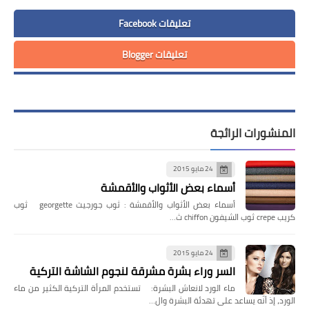
تعليقات Facebook
تعليقات Blogger
المنشورات الرائجة
24 مايو 2015
أسماء بعض الأثواب والأقمشة
أسماء بعض الأثواب والأقمشة : ثوب جورجيت georgette ثوب
كريب crepe ثوب الشيفون chiffon ث…
24 مايو 2015
السر وراء بشرة مشرقة لنجوم الشاشة التركية
ماء الورد لانعاش البشرة: تستخدم المرأة التركية الكثير من ماء
الورد، إذ أنّه يساعد على تهدئة البشرة وال…