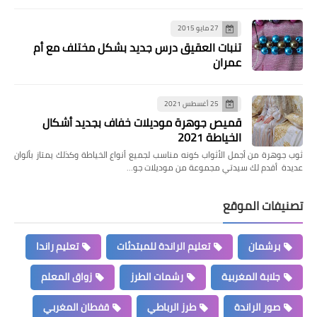
27 مايو 2015
تنبات العقيق درس جديد بشكل مختلف مع أم
عمران
25 أغسطس 2021
قميص جوهرة موديلات خفاف بجديد أشكال
الخياطة 2021
ثوب جوهرة من أجمل الأثواب كونه مناسب لجميع أنواع الخياطة وكذلك يمتاز بألوان
عديدة أقدم لك سيدتي مجموعة من موديلات جو…
تصنيفات الموقع
برشمان
تعليم الراندة للمبتدئات
تعليم راندا
جلابة المغربية
رشمات الطرز
زواق المعلم
صور الراندة
طرز الرباطي
قفطان المغربي