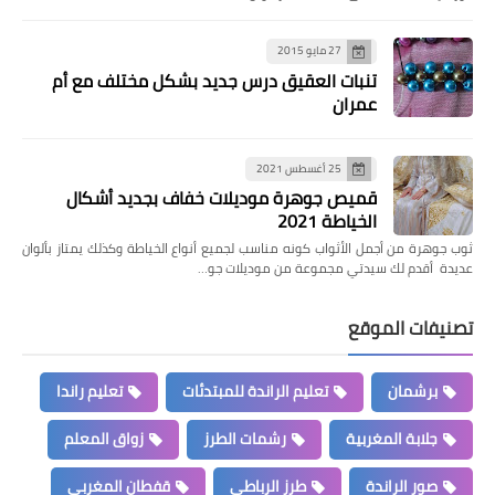
27 مايو 2015
تنبات العقيق درس جديد بشكل مختلف مع أم
عمران
25 أغسطس 2021
قميص جوهرة موديلات خفاف بجديد أشكال
الخياطة 2021
ثوب جوهرة من أجمل الأثواب كونه مناسب لجميع أنواع الخياطة وكذلك يمتاز بألوان
عديدة أقدم لك سيدتي مجموعة من موديلات جو…
تصنيفات الموقع
برشمان
تعليم الراندة للمبتدئات
تعليم راندا
جلابة المغربية
رشمات الطرز
زواق المعلم
صور الراندة
طرز الرباطي
قفطان المغربي