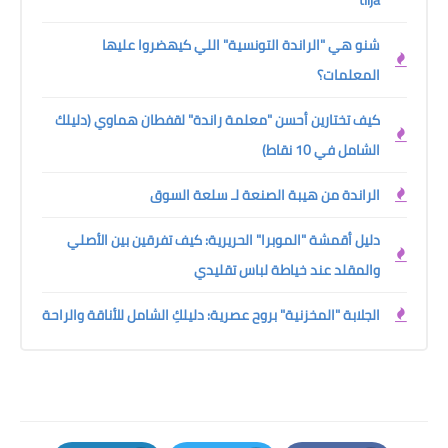
شنو هي "الراندة التونسية" اللي كيهضروا عليها
المعلمات؟
كيف تختارين أحسن "معلمة راندة" لقفطان هماوي (دليلك
الشامل في 10 نقاط)
الراندة من هيبة الصنعة لـ سلعة السوق
دليل أقمشة "الموبرا" الحريرية: كيف تفرقين بين الأصلي
والمقلد عند خياطة لباس تقليدي
الجلابة "المخزنية" بروح عصرية: دليلكِ الشامل للأناقة والراحة