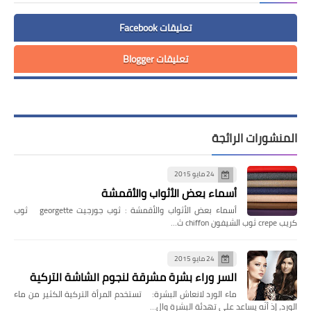
تعليقات Facebook
تعليقات Blogger
المنشورات الرائجة
24 مايو 2015
أسماء بعض الأثواب والأقمشة
أسماء بعض الأثواب والأقمشة : ثوب جورجيت georgette ثوب
كريب crepe ثوب الشيفون chiffon ث…
24 مايو 2015
السر وراء بشرة مشرقة لنجوم الشاشة التركية
ماء الورد لانعاش البشرة: تستخدم المرأة التركية الكثير من ماء
الورد، إذ أنّه يساعد على تهدئة البشرة وال…