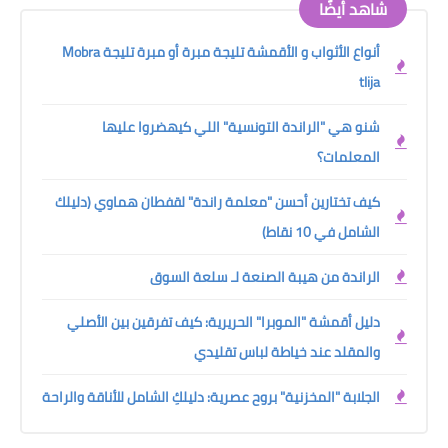
شاهد أيضًا
أنواع الأثواب و الأقمشة تليجة مبرة أو مبرة تليجة Mobra
tlija
شنو هي "الراندة التونسية" اللي كيهضروا عليها
المعلمات؟
كيف تختارين أحسن "معلمة راندة" لقفطان هماوي (دليلك
الشامل في 10 نقاط)
الراندة من هيبة الصنعة لـ سلعة السوق
دليل أقمشة "الموبرا" الحريرية: كيف تفرقين بين الأصلي
والمقلد عند خياطة لباس تقليدي
الجلابة "المخزنية" بروح عصرية: دليلكِ الشامل للأناقة والراحة