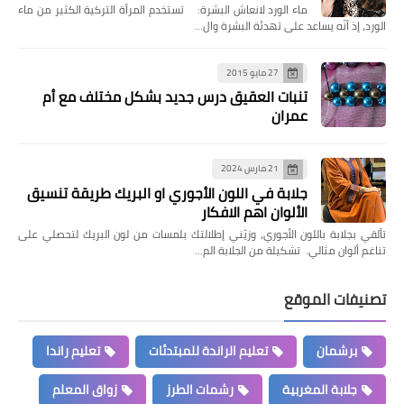
ماء الورد لانعاش البشرة: تستخدم المرأة التركية الكثير من ماء
الورد، إذ أنّه يساعد على تهدئة البشرة وال…
27 مايو 2015
تنبات العقيق درس جديد بشكل مختلف مع أم
عمران
21 مارس 2024
جلابة في اللون الأجوري او البريك طريقة تنسيق
الألوان اهم الافكار
تألقي بجلابة باللون الأجوري، وزيّني إطلالتك بلمسات من لون البريك لتحصلي على
تناغم ألوان مثالي. تشكيلة من الجلابة الم…
تصنيفات الموقع
برشمان
تعليم الراندة للمبتدئات
تعليم راندا
جلابة المغربية
رشمات الطرز
زواق المعلم