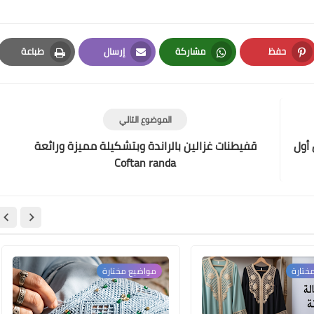
حفظ
مشاركة
إرسال
طباعة
Print
Email
Whatsapp
Pinterest
الموضوع التالي
 أول
قفيطنات غزالين بالراندة وبتشكيلة مميزة ورائعة
Coftan randa
ختارة
مواضيع مختارة