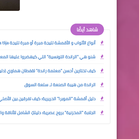
شاهد أيضًا
أنواع الأثواب و الأقمشة تليجة مبرة أو مبرة تليجة Mobra tlija
شنو هي "الراندة التونسية" اللي كيهضروا عليها المع
كيف تختارين أحسن "معلمة راندة" لقفطان هماوي (دليلك الش
الراندة من هيبة الصنعة لـ سلعة السوق
دليل أقمشة "الموبرا" الحريرية: كيف تفرقين بين الأصل
الجلابة "المخزنية" بروح عصرية: دليلكِ الشامل للأناقة وا