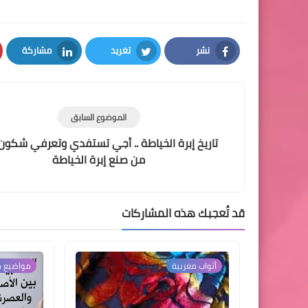
نشر
تغريد
مشاركة
LinkedIn
Twitter
Facebook
الموضوع السابق
تاريخ إبرة الخياطة .. أجي تستفدي وتعرفي شكون
من صنع إبرة الخياطة
قد تُعجبك هذه المشاركات
أثواب مغربية
مواضيع م