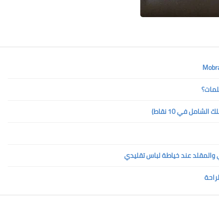
لمات؟
امل في 10 نقاط)
ي والمقلد عند خياطة لباس تقليدي
لراحة