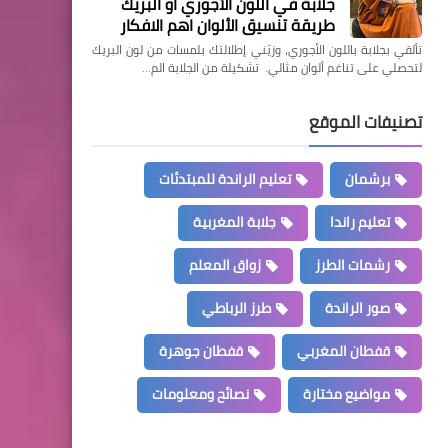
جلابة في اللون الأجوري او البريك
طريقة تنسيق الألوان اهم الافكار
تألقي بجلابة باللون الأجوري، وزيّني إطلالتك بلمسات من لون البريك
لتحصلي على تناغم ألوان مثالي. تشكيلة من الجلابة الم…
تصنيفات الموقع
برشمان
تعليم الراندة للمبتدئات
تعليم راندا
جلابة المغربية
رشمات الطرز
زواق المعلم
صور الراندة
طرز الرباطي
قفطان المغربي
قفطان جوهرة
مواضيع مختارة
نصائح ومعلومات