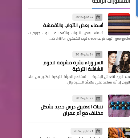
المنشورات الرائجة
24 مايو 2015
أسماء بعض الأثواب والأقمشة
أسماء بعض الأثواب والأقمشة : ثوب جورجيت
georgette ثوب كريب crepe ثوب الشيفون chiffon ث…
24 مايو 2015
السر وراء بشرة مشرقة لنجوم
الشاشة التركية
ماء الورد لانعاش البشرة: تستخدم المرأة التركية الكثير من ماء
الورد، إذ أنّه يساعد على تهدئة البشرة وال…
27 مايو 2015
تنبات العقيق درس جديد بشكل
مختلف مع أم عمران
21 مارس 2024