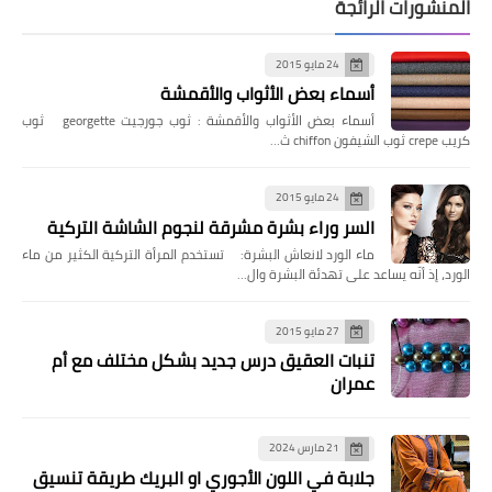
المنشورات الرائجة
24 مايو 2015
أسماء بعض الأثواب والأقمشة
أسماء بعض الأثواب والأقمشة : ثوب جورجيت georgette ثوب
كريب crepe ثوب الشيفون chiffon ث…
24 مايو 2015
السر وراء بشرة مشرقة لنجوم الشاشة التركية
ماء الورد لانعاش البشرة: تستخدم المرأة التركية الكثير من ماء
الورد، إذ أنّه يساعد على تهدئة البشرة وال…
27 مايو 2015
تنبات العقيق درس جديد بشكل مختلف مع أم
عمران
21 مارس 2024
جلابة في اللون الأجوري او البريك طريقة تنسيق