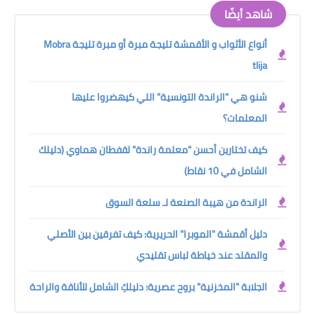
شاهد أيضًا
أنواع الأثواب و الأقمشة تليجة مبرة أو مبرة تليجة Mobra
tlija
شنو هي "الراندة التونسية" اللي كيهضروا عليها
المعلمات؟
كيف تختارين أحسن "معلمة راندة" لقفطان هماوي (دليلك
الشامل في 10 نقاط)
الراندة من هيبة الصنعة لـ سلعة السوق
دليل أقمشة "الموبرا" الحريرية: كيف تفرقين بين الأصلي
والمقلد عند خياطة لباس تقليدي
الجلابة "المخزنية" بروح عصرية: دليلكِ الشامل للأناقة والراحة