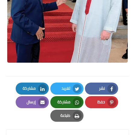
نشر
تغريد
مشاركة
LinkedIn
Twitter
Facebook
حفظ
مشاركة
إرسال
Email
Whatsapp
Pinterest
طباعة
Print