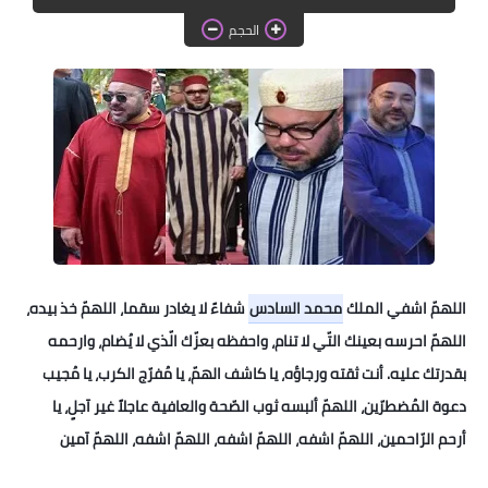
دروس الراندة للمبتدئات
الحجم
اللباس التقليدي
اللهمّ اشفي الملك
محمد السادس
شفاءً لا يغادر سقما، اللهمّ خذ بيده،
اللهمّ احرسه بعينك التّي لا تنام، واحفظه بعزّك الّذي لا يُضام، وارحمه
بقدرتك عليه. أنت ثقته ورجاؤه، يا كاشف الهمّ، يا مُفرّج الكرب، يا مُجيب
دعوة المُضطرّين، اللهمّ ألبسه ثوب الصّحة والعافية عاجلاً غير آجلٍ، يا
أرحم الرّاحمين، اللهمّ اشفه، اللهمّ اشفه، اللهمّ اشفه، اللهمّ آمين