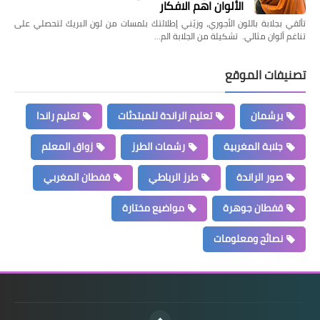
الألوان اهم الافكار
تألقي بجلابة باللون الأجوري، وزيّني إطلالتك بلمسات من لون البريك لتحصلي على
تناغم ألوان مثالي. تشكيلة من الجلابة الم…
تصنيفات الموقع
برشمان
تعليم الراندة للمبتدئات
تعليم راندا
جلابة المغربية
رشمات الطرز
زواق المعلم
صور الراندة
طرز الرباطي
قفطان المغربي
قفطان جوهرة
مواضيع مختارة
نصائح ومعلومات