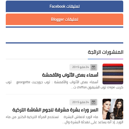
تعليقات Facebook
تعليقات Blogger
المنشورات الرائجة
24 مايو 2015
أسماء بعض الأثواب والأقمشة
أسماء بعض الأثواب والأقمشة : ثوب جورجيت georgette ثوب
كريب crepe ثوب الشيفون chiffon ث…
24 مايو 2015
السر وراء بشرة مشرقة لنجوم الشاشة التركية
ماء الورد لانعاش البشرة: تستخدم المرأة التركية الكثير من ماء
الورد، إذ أنّه يساعد على تهدئة البشرة وال…