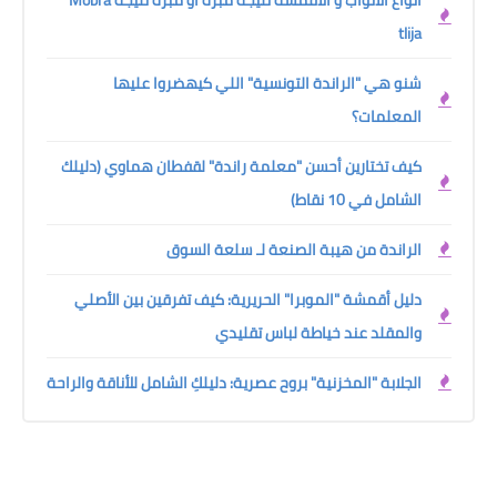
tlija
شنو هي "الراندة التونسية" اللي كيهضروا عليها
المعلمات؟
كيف تختارين أحسن "معلمة راندة" لقفطان هماوي (دليلك
الشامل في 10 نقاط)
الراندة من هيبة الصنعة لـ سلعة السوق
دليل أقمشة "الموبرا" الحريرية: كيف تفرقين بين الأصلي
والمقلد عند خياطة لباس تقليدي
الجلابة "المخزنية" بروح عصرية: دليلكِ الشامل للأناقة والراحة