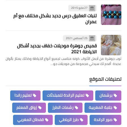
27 مايو 2015
تنبات العقيق درس جديد بشكل مختلف مع أم
عمران
25 أغسطس 2021
قميص جوهرة موديلات خفاف بجديد أشكال
الخياطة 2021
ثوب جوهرة من أجمل الأثواب كونه مناسب لجميع أنواع الخياطة وكذلك يمتاز بألوان
عديدة أقدم لك سيدتي مجموعة من موديلات جو…
تصنيفات الموقع
برشمان
تعليم الراندة للمبتدئات
تعليم راندا
جلابة المغربية
رشمات الطرز
زواق المعلم
صور الراندة
طرز الرباطي
قفطان المغربي