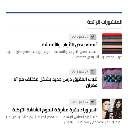
المنشورات الرائجة
24 مايو 2015
أسماء بعض الأثواب والأقمشة
أسماء بعض الأثواب والأقمشة : ثوب جورجيت georgette ثوب
كريب crepe ثوب الشيفون chiffon ث…
27 مايو 2015
تنبات العقيق درس جديد بشكل مختلف مع أم
عمران
24 مايو 2015
السر وراء بشرة مشرقة لنجوم الشاشة التركية
ماء الورد لانعاش البشرة: تستخدم المرأة التركية الكثير من ماء
الورد، إذ أنّه يساعد على تهدئة البشرة وال…