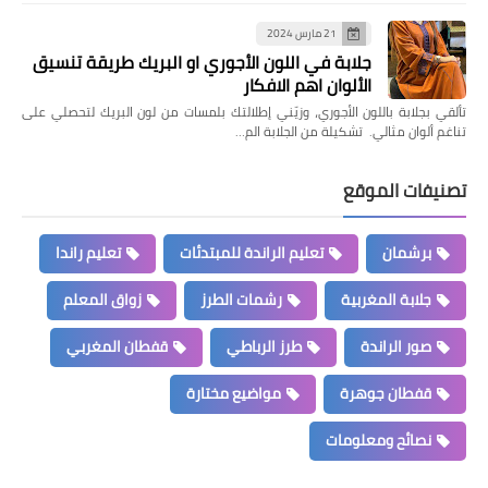
21 مارس 2024
جلابة في اللون الأجوري او البريك طريقة تنسيق
الألوان اهم الافكار
تألقي بجلابة باللون الأجوري، وزيّني إطلالتك بلمسات من لون البريك لتحصلي على
تناغم ألوان مثالي. تشكيلة من الجلابة الم…
تصنيفات الموقع
برشمان
تعليم الراندة للمبتدئات
تعليم راندا
جلابة المغربية
رشمات الطرز
زواق المعلم
صور الراندة
طرز الرباطي
قفطان المغربي
قفطان جوهرة
مواضيع مختارة
نصائح ومعلومات