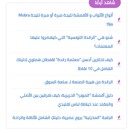
شاهد أيضًا
أنواع الأثواب و الأقمشة تليجة مبرة أو مبرة تليجة Mobra
tlija
شنو هي "الراندة التونسية" اللي كيهضروا عليها
المعلمات؟
كيف تختارين أحسن "معلمة راندة" لقفطان هماوي (دليلك
الشامل في 10 نقاط)
الراندة من هيبة الصنعة لـ سلعة السوق
دليل أقمشة "الموبرا" الحريرية: كيف تفرقين بين الأصلي
والمقلد عند خياطة لباس تقليدي
الجلابة "المخزنية" بروح عصرية: دليلكِ الشامل للأناقة والراحة