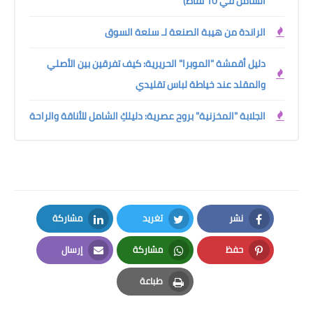
الشامل في 10 نقاط)
الراندة من هيبة الصنعة لـ سلعة السوق
دليل أقمشة "الموبرا" الحريرية: كيف تفرقين بين الأصلي
والمقلد عند خياطة لباس تقليدي
الجلابة "المخزنية" بروح عصرية: دليلكِ الشامل للأناقة والراحة
نشر
تغريد
مشاركة
LinkedIn
Twitter
Facebook
حفظ
مشاركة
إرسال
Email
Whatsapp
Pinterest
طباعة
Print