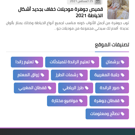
25 أغسطس 2021
قميص جوهرة موديلات خفاف بجديد أشكال
الخياطة 2021
ثوب جوهرة من أجمل الأثواب كونه مناسب لجميع أنواع الخياطة وكذلك يمتاز بألوان
عديدة أقدم لك سيدتي مجموعة من موديلات جو…
تصنيفات الموقع
برشمان
تعليم الراندة للمبتدئات
تعليم راندا
جلابة المغربية
رشمات الطرز
زواق المعلم
صور الراندة
طرز الرباطي
قفطان المغربي
قفطان جوهرة
مواضيع مختارة
نصائح ومعلومات