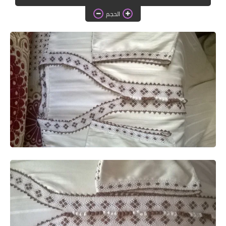
دروس الراندة للمبتدئات
الحجم
اللباس التقليدي