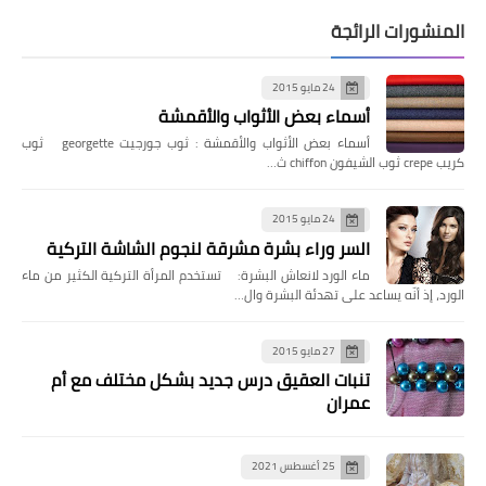
المنشورات الرائجة
24 مايو 2015
أسماء بعض الأثواب والأقمشة
أسماء بعض الأثواب والأقمشة : ثوب جورجيت georgette ثوب
كريب crepe ثوب الشيفون chiffon ث…
24 مايو 2015
السر وراء بشرة مشرقة لنجوم الشاشة التركية
ماء الورد لانعاش البشرة: تستخدم المرأة التركية الكثير من ماء
الورد، إذ أنّه يساعد على تهدئة البشرة وال…
27 مايو 2015
تنبات العقيق درس جديد بشكل مختلف مع أم
عمران
25 أغسطس 2021