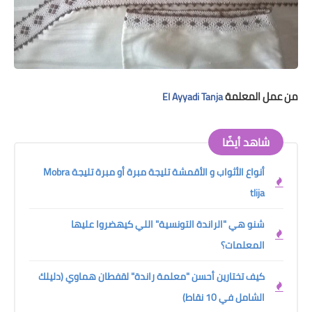
من عمل المعلمة
El Ayyadi Tanja
شاهد أيضًا
أنواع الأثواب و الأقمشة تليجة مبرة أو مبرة تليجة Mobra
tlija
شنو هي "الراندة التونسية" اللي كيهضروا عليها
المعلمات؟
كيف تختارين أحسن "معلمة راندة" لقفطان هماوي (دليلك
الشامل في 10 نقاط)