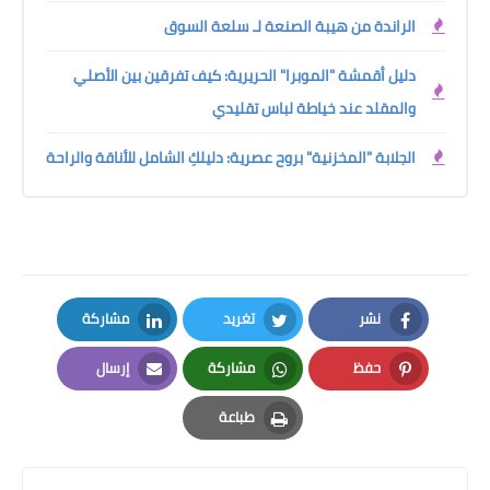
الراندة من هيبة الصنعة لـ سلعة السوق
دليل أقمشة "الموبرا" الحريرية: كيف تفرقين بين الأصلي
والمقلد عند خياطة لباس تقليدي
الجلابة "المخزنية" بروح عصرية: دليلكِ الشامل للأناقة والراحة
نشر
تغريد
مشاركة
LinkedIn
Twitter
Facebook
حفظ
مشاركة
إرسال
Email
Whatsapp
Pinterest
طباعة
Print