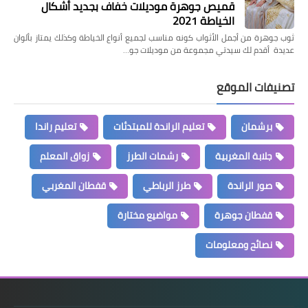
قميص جوهرة موديلات خفاف بجديد أشكال
الخياطة 2021
ثوب جوهرة من أجمل الأثواب كونه مناسب لجميع أنواع الخياطة وكذلك يمتاز بألوان
عديدة أقدم لك سيدتي مجموعة من موديلات جو…
تصنيفات الموقع
برشمان
تعليم الراندة للمبتدئات
تعليم راندا
جلابة المغربية
رشمات الطرز
زواق المعلم
صور الراندة
طرز الرباطي
قفطان المغربي
قفطان جوهرة
مواضيع مختارة
نصائح ومعلومات