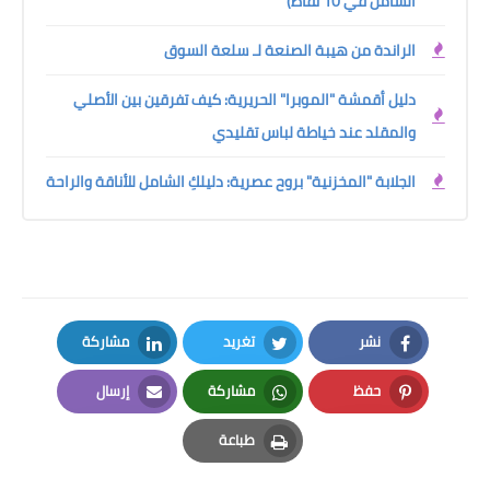
الشامل في 10 نقاط)
الراندة من هيبة الصنعة لـ سلعة السوق
دليل أقمشة "الموبرا" الحريرية: كيف تفرقين بين الأصلي
والمقلد عند خياطة لباس تقليدي
الجلابة "المخزنية" بروح عصرية: دليلكِ الشامل للأناقة والراحة
نشر
تغريد
مشاركة
LinkedIn
Twitter
Facebook
حفظ
مشاركة
إرسال
Email
Whatsapp
Pinterest
طباعة
Print