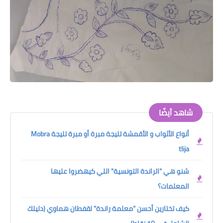
شاهد أيضًا
أنواع الأثواب و الأقمشة تليجة مبرة أو مبرة تليجة Mobra
tlija
شنو هي "الراندة التونسية" اللي كيهضروا عليها
المعلمات؟
كيف تختارين أحسن "معلمة راندة" لقفطان هماوي (دليلك