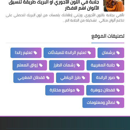
جلابة في اللون الأجوري او البريك طريقة تنسيق
الألوان اهم الافكار
تألقي بجلابة باللون الأجوري، وزيّني إطلالتك بلمسات من لون البريك لتحصلي على
تناغم ألوان مثالي. تشكيلة من الجلابة الم…
تصنيفات الموقع
برشمان
تعليم الراندة للمبتدئات
تعليم راندا
جلابة المغربية
رشمات الطرز
زواق المعلم
صور الراندة
طرز الرباطي
قفطان المغربي
قفطان جوهرة
مواضيع مختارة
نصائح ومعلومات