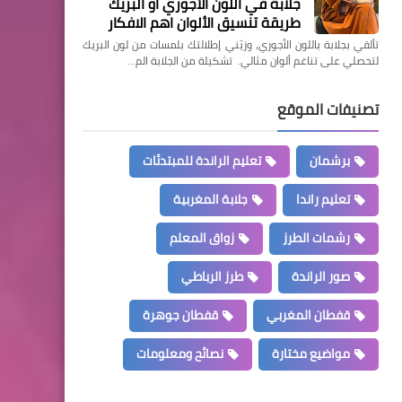
جلابة في اللون الأجوري او البريك
طريقة تنسيق الألوان اهم الافكار
تألقي بجلابة باللون الأجوري، وزيّني إطلالتك بلمسات من لون البريك
لتحصلي على تناغم ألوان مثالي. تشكيلة من الجلابة الم…
تصنيفات الموقع
برشمان
تعليم الراندة للمبتدئات
تعليم راندا
جلابة المغربية
رشمات الطرز
زواق المعلم
صور الراندة
طرز الرباطي
قفطان المغربي
قفطان جوهرة
مواضيع مختارة
نصائح ومعلومات