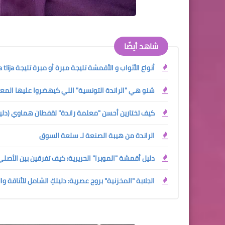
شاهد أيضًا
أنواع الأثواب و الأقمشة تليجة مبرة أو مبرة تليجة Mobra tlija
شنو هي "الراندة التونسية" اللي كيهضروا عليها المع
كيف تختارين أحسن "معلمة راندة" لقفطان هماوي (دليلك الش
الراندة من هيبة الصنعة لـ سلعة السوق
دليل أقمشة "الموبرا" الحريرية: كيف تفرقين بين الأصل
الجلابة "المخزنية" بروح عصرية: دليلكِ الشامل للأناقة وا