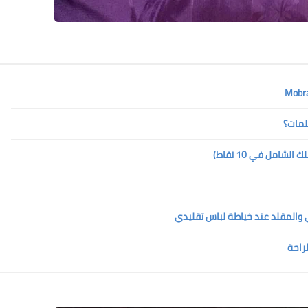
لمات؟
امل في 10 نقاط)
ي والمقلد عند خياطة لباس تقليدي
لراحة