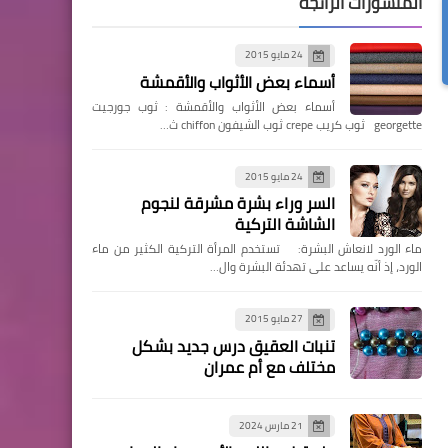
المنشورات الرائجة
24 مايو 2015
أسماء بعض الأثواب والأقمشة
أسماء بعض الأثواب والأقمشة : ثوب جورجيت
georgette ثوب كريب crepe ثوب الشيفون chiffon ث…
24 مايو 2015
السر وراء بشرة مشرقة لنجوم
الشاشة التركية
ماء الورد لانعاش البشرة: تستخدم المرأة التركية الكثير من ماء
الورد، إذ أنّه يساعد على تهدئة البشرة وال…
27 مايو 2015
تنبات العقيق درس جديد بشكل
مختلف مع أم عمران
21 مارس 2024