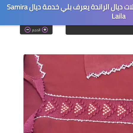
ليشاف شي موديل من هاد الموديلات ديال الراندة يعرف بلي خدمة ديال Samira
Laila‎
الحجم