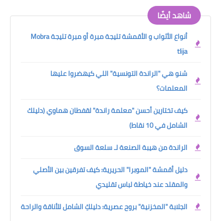
شاهد أيضًا
أنواع الأثواب و الأقمشة تليجة مبرة أو مبرة تليجة Mobra
tlija
شنو هي "الراندة التونسية" اللي كيهضروا عليها
المعلمات؟
كيف تختارين أحسن "معلمة راندة" لقفطان هماوي (دليلك
الشامل في 10 نقاط)
الراندة من هيبة الصنعة لـ سلعة السوق
دليل أقمشة "الموبرا" الحريرية: كيف تفرقين بين الأصلي
والمقلد عند خياطة لباس تقليدي
الجلابة "المخزنية" بروح عصرية: دليلكِ الشامل للأناقة والراحة