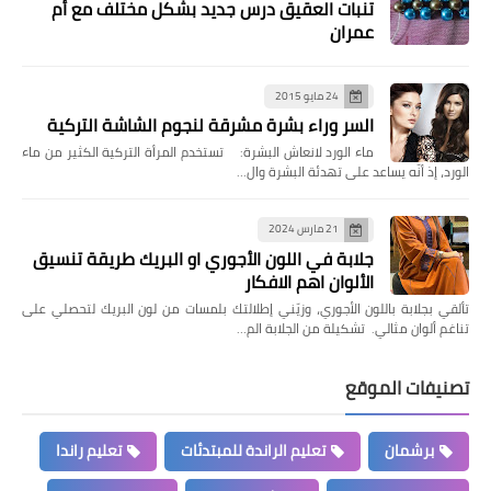
تنبات العقيق درس جديد بشكل مختلف مع أم
عمران
24 مايو 2015
السر وراء بشرة مشرقة لنجوم الشاشة التركية
ماء الورد لانعاش البشرة: تستخدم المرأة التركية الكثير من ماء
الورد، إذ أنّه يساعد على تهدئة البشرة وال…
21 مارس 2024
جلابة في اللون الأجوري او البريك طريقة تنسيق
الألوان اهم الافكار
تألقي بجلابة باللون الأجوري، وزيّني إطلالتك بلمسات من لون البريك لتحصلي على
تناغم ألوان مثالي. تشكيلة من الجلابة الم…
تصنيفات الموقع
برشمان
تعليم الراندة للمبتدئات
تعليم راندا