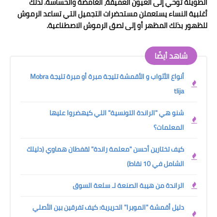
الطويلة توحي إلى العيون العميقة، الغامضة والحساسة. لذلك
أغلبية النساء يستعملن مستحضرات التجميل التي تساعد الرموش
للظهور بذلك المظهر أو إلى لصق الرموش الاصطناعية.
شاهد أيضًا
أنواع الأثواب و الأقمشة تليجة مبرة أو مبرة تليجة Mobra
tlija
شنو هي "الراندة التونسية" اللي كيهضروا عليها
المعلمات؟
كيف تختارين أحسن "معلمة راندة" لقفطان هماوي (دليلك
الشامل في 10 نقاط)
الراندة من هيبة الصنعة لـ سلعة السوق
دليل أقمشة "الموبرا" الحريرية: كيف تفرقين بين الأصلي