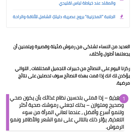
والمقلد عند خياطة لباس تقليدي
الجلابة "المخزنية" بروح عصرية: دليلكِ الشامل للأناقة والراحة
العديد من النساء تشتكي من رموش ضئيلة وقصيرة ويتمنين أن
يجعلنها أطول وأكثف.
ركزنا اليوم على النصائح من خبيرات التجميل المختلفات ، اللواتي
يؤكدن لك انك إذا قمت بهذه النصائح سوف تحصلين على نتائج
مرضية.
التغذية
– إذا قمتي بتحسين نظام غذائك بأن يكون صحي
وصحيح ومتوازن – بذلك تجعلي رموشك صحية أكثر
وتنمو أسرع وأفضل ، عندما تعاني المرأة من سوء
التغذية، يؤثر ذلك بالتالي على نمو الشعر والأظافر ونمو
الرموش.