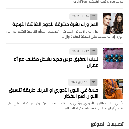
كريب crepe ثوب الشيفون chiffon ث…
24 مايو 2015
السر وراء بشرة مشرقة لنجوم الشاشة التركية
ماء الورد لانعاش البشرة: تستخدم المرأة التركية الكثير من ماء
الورد، إذ أنّه يساعد على تهدئة البشرة وال…
27 مايو 2015
تنبات العقيق درس جديد بشكل مختلف مع أم
عمران
21 مارس 2024
جلابة في اللون الأجوري او البريك طريقة تنسيق
الألوان اهم الافكار
تألقي بجلابة باللون الأجوري، وزيّني إطلالتك بلمسات من لون البريك لتحصلي على
تناغم ألوان مثالي. تشكيلة من الجلابة الم…
تصنيفات الموقع