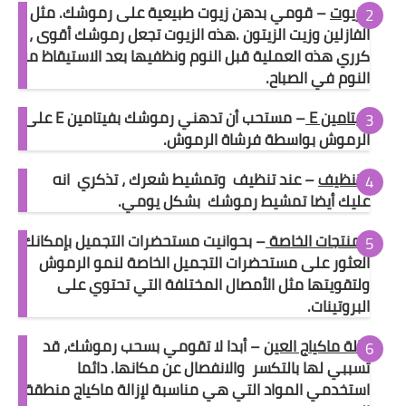
الزيوت
– قومي بدهن زيوت طبيعية على رموشك. مثل
الفازلين وزيت الزيتون .هذه الزيوت تجعل رموشك أقوى ،
كرري هذه العملية قبل النوم ونظفيها بعد الاستيقاظ من
النوم في الصباح.
فيتامين E
– مستحب أن تدهني رموشك بفيتامين E على
الرموش بواسطة فرشاة الرموش.
التنظيف
– عند تنظيف وتمشيط شعرك ، تذكري انه
عليك أيضا تمشيط رموشك بشكل يومي.
المنتجات الخاصة
– بحوانيت مستحضرات التجميل بإمكانك
العثور على مستحضرات التجميل الخاصة لنمو الرموش
ولتقويتها مثل الأمصال المختلفة التي تحتوي على
البروتينات.
إزالة ماكياج العين
– أبدا لا تقومي بسحب رموشك، قد
تسببي لها بالتكسر والانفصال عن مكانها. دائما
استخدمي المواد التي هي مناسبة لإزالة ماكياج منطقة