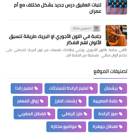
تنبات العقيق درس جديد بشكل مختلف مع أم
عمران
21 مارس 2024
جلابة في اللون الأجوري او البريك طريقة تنسيق
الألوان اهم الافكار
تألقي بجلابة باللون الأجوري، وزيّني إطلالتك بلمسات من لون البريك لتحصلي على
تناغم ألوان مثالي. تشكيلة من الجلابة الم…
تصنيفات الموقع
برشمان
تعليم الراندة للمبتدئات
تعليم راندا
جلابة المغربية
رشمات الطرز
زواق المعلم
صور الراندة
طرز الرباطي
قفطان المغربي
قفطان جوهرة
مواضيع مختارة