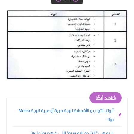
دروس الراندة للمبتدئات
اللباس التقليدي
شاهد أيضًا
أنواع الأثواب و الأقمشة تليجة مبرة أو مبرة تليجة Mobra
tlija
شنو هي "الراندة التونسية" اللي كيهضروا عليها