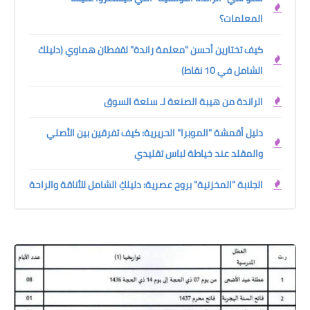
المعلمات؟
كيف تختارين أحسن "معلمة راندة" لقفطان هماوي (دليلك
الشامل في 10 نقاط)
الراندة من هيبة الصنعة لـ سلعة السوق
دليل أقمشة "الموبرا" الحريرية: كيف تفرقين بين الأصلي
والمقلد عند خياطة لباس تقليدي
الجلابة "المخزنية" بروح عصرية: دليلكِ الشامل للأناقة والراحة