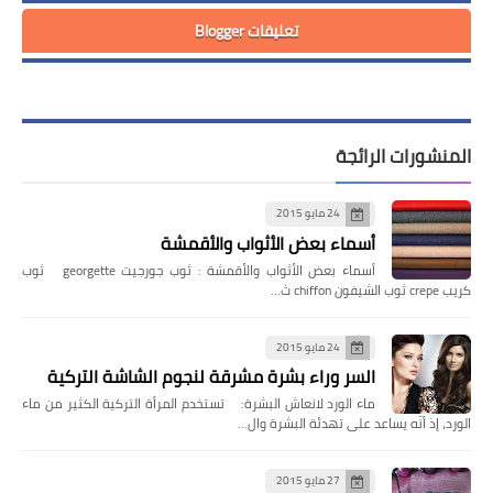
تعليقات Blogger
المنشورات الرائجة
24 مايو 2015
أسماء بعض الأثواب والأقمشة
أسماء بعض الأثواب والأقمشة : ثوب جورجيت georgette ثوب
كريب crepe ثوب الشيفون chiffon ث…
24 مايو 2015
السر وراء بشرة مشرقة لنجوم الشاشة التركية
ماء الورد لانعاش البشرة: تستخدم المرأة التركية الكثير من ماء
الورد، إذ أنّه يساعد على تهدئة البشرة وال…
27 مايو 2015