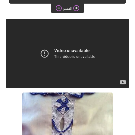
دروس الراندة للمبتدئات
الحجم
اللباس التقليدي