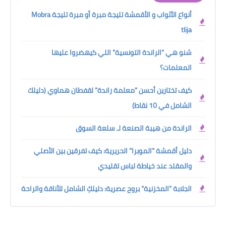
أنواع الأثواب و الأقمشة تليجة مبرة أو مبرة تليجة Mobra
tlija
شنو هي "الراندة التونسية" اللي كيهضروا عليها
المعلمات؟
كيف تختارين أحسن "معلمة راندة" لقفطان هماوي (دليلك
الشامل في 10 نقاط)
الراندة من هيبة الصنعة لـ سلعة السوق
دليل أقمشة "الموبرا" الحريرية: كيف تفرقين بين الأصلي
والمقلد عند خياطة لباس تقليدي
الجلابة "المخزنية" بروح عصرية: دليلكِ الشامل للأناقة والراحة