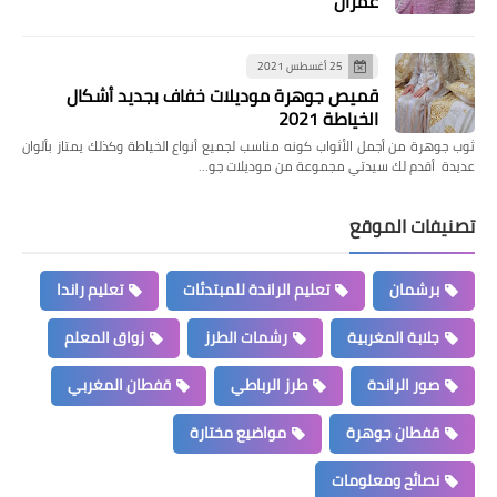
عمران
25 أغسطس 2021
قميص جوهرة موديلات خفاف بجديد أشكال
الخياطة 2021
ثوب جوهرة من أجمل الأثواب كونه مناسب لجميع أنواع الخياطة وكذلك يمتاز بألوان
عديدة أقدم لك سيدتي مجموعة من موديلات جو…
تصنيفات الموقع
برشمان
تعليم الراندة للمبتدئات
تعليم راندا
جلابة المغربية
رشمات الطرز
زواق المعلم
صور الراندة
طرز الرباطي
قفطان المغربي
قفطان جوهرة
مواضيع مختارة
نصائح ومعلومات