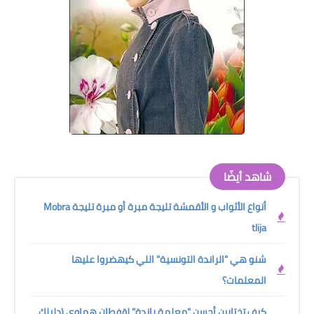
شاهد أيضًا
أنواع الأثواب و الأقمشة تليجة مبرة أو مبرة تليجة Mobra
tlija
شنو هي "الراندة التونسية" اللي كيهضروا عليها
المعلمات؟
كيف تختارين أحسن "معلمة راندة" لقفطان هماوي (دليلك