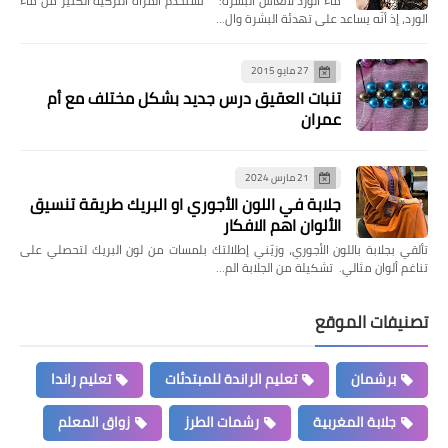
ماء الورد لانعاش البشرة: تستخدم المرأة التركية الكثير من ماء
الورد، إذ أنّه يساعد على تهدئة البشرة وال…
27 مايو 2015
تنبات العقيق درس جديد بشكل مختلف مع أم
عمران
21 مارس 2024
جلابة في اللون الأجوري او البريك طريقة تنسيق
الألوان اهم الافكار
تألقي بجلابة باللون الأجوري، وزيّني إطلالتك بلمسات من لون البريك لتحصلي على
تناغم ألوان مثالي. تشكيلة من الجلابة الم…
تصنيفات الموقع
برشمان
تعليم الراندة للمبتدئات
تعليم راندا
جلابة المغربية
رشمات الطرز
زواق المعلم