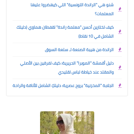
شنو هي "الراندة التونسية" اللي كيهضروا عليها
المعلمات؟
كيف تختارين أحسن "معلمة راندة" لقفطان هماوي (دليلك
الشامل في 10 نقاط)
الراندة من هيبة الصنعة لـ سلعة السوق
دليل أقمشة "الموبرا" الحريرية: كيف تفرقين بين الأصلي
والمقلد عند خياطة لباس تقليدي
الجلابة "المخزنية" بروح عصرية: دليلكِ الشامل للأناقة والراحة