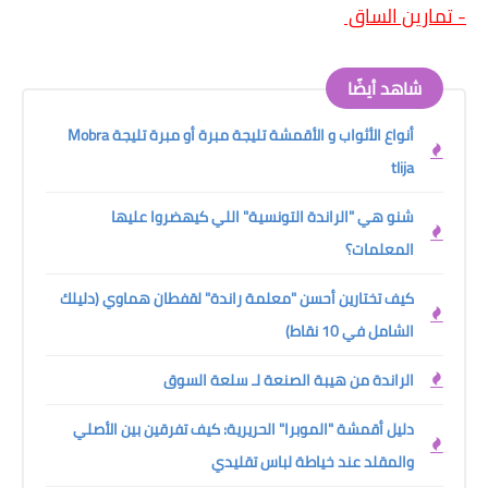
- تمارين الساق
شاهد أيضًا
أنواع الأثواب و الأقمشة تليجة مبرة أو مبرة تليجة Mobra
tlija
شنو هي "الراندة التونسية" اللي كيهضروا عليها
المعلمات؟
كيف تختارين أحسن "معلمة راندة" لقفطان هماوي (دليلك
الشامل في 10 نقاط)
الراندة من هيبة الصنعة لـ سلعة السوق
دليل أقمشة "الموبرا" الحريرية: كيف تفرقين بين الأصلي
والمقلد عند خياطة لباس تقليدي