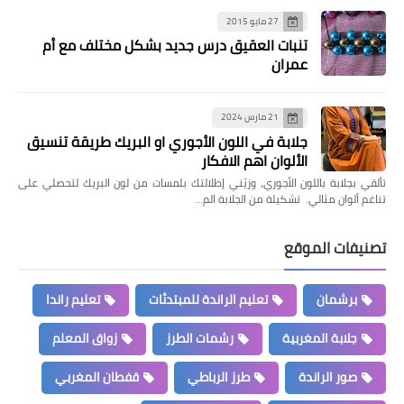
27 مايو 2015
تنبات العقيق درس جديد بشكل مختلف مع أم
عمران
21 مارس 2024
جلابة في اللون الأجوري او البريك طريقة تنسيق
الألوان اهم الافكار
تألقي بجلابة باللون الأجوري، وزيّني إطلالتك بلمسات من لون البريك لتحصلي على
تناغم ألوان مثالي. تشكيلة من الجلابة الم…
تصنيفات الموقع
برشمان
تعليم الراندة للمبتدئات
تعليم راندا
جلابة المغربية
رشمات الطرز
زواق المعلم
صور الراندة
طرز الرباطي
قفطان المغربي