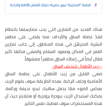
الجلابة "المخزنية" بروح عصرية: دليلكِ الشامل للأناقة والراحة
هناك العديد من التمارين التي يجب ممارستها بانتظام
لشدّ عضلة الساق والأرداف مما يقضي على مظهر
البشرة المترهّل في هذه المناطق، إلى جانب تمارين
القفز في المكان وصعود السلالم والمشي فكلها تأثير
فعّال أيضاً في إعطاء الساق مظهراً ممشوقاً.
- زيت الأطفال لتنحيف الساق
ضعي القليل من زيت الأطفال على عظمة الساق
الأمامية وخلف الركبة. بهذه الطريقة سوف يقوم الزيت
بعكس الضوء ممّا يجعل ساقيك تبدو نحيفة ورائعة.
يمكنك استبدال الزيت ببودرة برونزية أو هايلايتر حيث أن
هذه المستحضرات سوف تعطيك نفس التاثير.