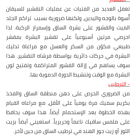
تغفل العديد من الفتيات عن عمليات التقشير للسيقان
أُسوة بالوجه واليدين، ولكنها ضرورية بسبب تراكم الجلد
الميت والقشور على بشرة الساق وإسمرار الركبة. لذا
احرصي مرتين أسبوعياً على تقشير البشرة بمقشر
طبيعي مكوّن من السكر والعسل مع مراعاة تدليك
البشرة في حركات دائرية بواسطة فرشاه التقشير. هذا
سوف يساهم في إزالة القشور المتراكمة وتفتيح لون
البشرة مع الوقت وتنشيط الدورة الدموية بها.
- الترطيب
من الضروري الحرص على دهن منطقة الساق والفخذ
بكريم سميك مرة يومياً على الأقل، مع مراعاه القيام
بهذه الخطوة بعد الإستحمام أيضاً. هذا سوف يحافظ
على ملمس ساقيك ناعماً وحريرياً. استعيني أيضاً بزيت
اللوز أو زيت جوز الهند في ترطيب الساق من حين لأخر.