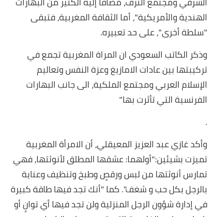
الشرقي ومجتمع الترف، مضافاً إليه الكثير من البهارات
الهندية والأمريكية"، أما الثقافة المغربية، فتبقى
"سلطة أخرى"، على حد تعبيره.
وذكر الكاتب السعودي ان المراة المغربية تجمع في
تركيبتها بين عادات الامازيغ وعزة النفس وتعاليم
الإسلام العربي ومجتمع الملكية، الى جانب البهارات
الفرنسية التي تأثرت بها"
.
وأكد غازي عبد العزيز المعيقلي، أن الامرأة المغربية
تميزت بشيئين:"أولهما: عشقها المطلق لأنوثتها، فهي
تمارس أنوثتها من لبس ورقصٍ وطبخ وتنظيف وعناية
بالرجل بكل حب و شغف". كما "أنك تجد فيها طاقة كبيرة
في إدارة شؤون الرجل المنزلية ولن تجد فيها أي توانٍ أو