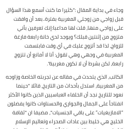
وجاء في بداية المقال :"كثيرا ما كنت أسمع هذا السؤال
قبل زواجي من زوجتي المغربية بفترة..بعد أن وافقت
على زواجي منها، قلت لها مداعبا:إنك تعرفين بأني
متزوج من إثنتين قبلك؟ ويوجد لدي خانة رابعة فارغة
للزواج، لذا قد أتزوج عليك في أي وقت فابتسمت
المغربية في وجهي وهي تقول: أنا لا أمانع أن تتزوج
رابعة، لكن بشرط أن لا تكون مغربية".
الكاتب، الذي يتحدث في مقاله عن تجربته الخاصة وزاوجه
من المغربية، استدل بأحداث من التاريخ، قائلا "حينما
نعود للتاريخ نجد أن الخلفاء العباسيين الذين كانوا الأكثر
انفتاحاً على الجمال والجواري والحسناوات كانوا يفضلون
“الامازيغيات” على باقي الجنسيات"، مضيفا ان "ثقافة
الخليج هي خليط بين عادات الصحراء وتعاليم الإسلام