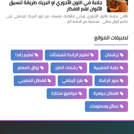
جلابة في اللون الأجوري او البريك طريقة تنسيق
الألوان اهم الافكار
تألقي بجلابة باللون الأجوري، وزيّني إطلالتك بلمسات من لون البريك لتحصلي على
تناغم ألوان مثالي. تشكيلة من الجلابة الم…
تصنيفات الموقع
برشمان
تعليم الراندة للمبتدئات
تعليم راندا
جلابة المغربية
رشمات الطرز
زواق المعلم
صور الراندة
طرز الرباطي
قفطان المغربي
قفطان جوهرة
مواضيع مختارة
نصائح ومعلومات