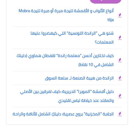
أنواع الأثواب و الأقمشة تليجة مبرة أو مبرة تليجة Mobra
tlija
شنو هي "الراندة التونسية" اللي كيهضروا عليها
المعلمات؟
كيف تختارين أحسن "معلمة راندة" لقفطان هماوي (دليلك
الشامل في 10 نقاط)
الراندة من هيبة الصنعة لـ سلعة السوق
دليل أقمشة "الموبرا" الحريرية: كيف تفرقين بين الأصلي
والمقلد عند خياطة لباس تقليدي
الجلابة "المخزنية" بروح عصرية: دليلكِ الشامل للأناقة والراحة