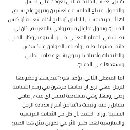
كسل، بعكس الخليجية التي تعودت على الكسل
والخمول، فتبلغ الخامسة والعشرين وتتزوج ولم يسبق
لها أن جربت غسيل الأطباق أو طبخ أكلة شعبية أو كنس
المنزل". ويقول "طوال فترة زواجي بالمغربية، كان لي
نصيب في الحمام المغربي مرتين أسبوعيا، وكان المنزل
دائما مشرقا نظيفا، وأصناف الطواجن والكسكس
والطنجيات وأصناف الزيتون تشبع عصافير بطني
وتسعدها على الدوام".
أما المعطى الثاني، يؤكد، هو :"تقديسها وخضوعها
للرجل، فهي ترى أن نجاحها مرهون في رسم ابتسامة
رضى زوجها، وهي مستعدة لتحمل أي عبء إضافي
مقابل راحته، وتبحث دائما عن أسرار سعادة الرجل
الحسية". وزاد "اعتقد بأن كل من الثقافة الفرنسية
والامازيغية لهما كبير الأثر في تكوين مثل هذا الطبع