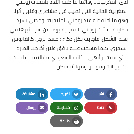
لدى المغربيات.. ودائما ما كنت أتلذذ بلمسات زوجتي
المغربية الحانية التي تصيب في مشاعري وقلبي أثرا،
وهو ما افتقدته عند زوجتي الخليجية". ومضى يسرد
حكايته "سألت زوجتي المغربية يوما عن سر تاثيرها في
بهذا الشكل، فأجابت بكل ذكاء : جسد الرجل كالفانوس
السحري، كلما مسحت عليه برفق ولين أخرجت المارد
الذي فيه".. وأنهى الكاتب السعودي مقالته بـ:"يا بنات
الخليج لا تلومونا ولوموا أنفسكن
نشر
تغريد
مشاركة
LinkedIn
Twitter
Facebook
حفظ
مشاركة
إرسال
Email
Whatsapp
Pinterest
طباعة
Print